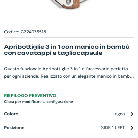
Codice: GZ24035518
Apribottiglie 3 in 1 con manico in bambù
con cavatappi e tagliacapsule
Questo funzionale Apribottiglie 3 in 1 è l'accessorio perfetto
per ogni azienda. Realizzato con un elegante manico in bambù,
combina in un unico strumento un cavatappi, due apribottiglie
e un tagliacapsule. Inoltre, è corredato di una custodia in
RIEPILOGO PREVENTIVO
bambù per garantire una conservazione sicura ed efficace.
Clicca per modificare la configurazione
Personalizzabile, è l'ideale per valorizzare il tuo brand
aziendale. Pratico, raffinato e versatile, questo gadget è
Colore
Legno
l'accessorio che non deve mancare nelle occasioni speciali.
Posizione
SIDE 1 LEFT
Provalo ora!