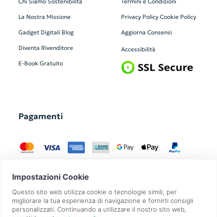
Chi Siamo
Sostenibilità
Termini e Condizioni
La Nostra Missione
Privacy Policy
Cookie Policy
Gadget Digitali
Blog
Aggiorna Consensi
Diventa Rivenditore
Accessibilità
E-Book Gratuito
Pagamenti
GadgetZilla è un Brand di
Overbi S.r.l.
| realizzato con
Contit
| © 2026 Tutti
i diritti riservati | P.IVA: 09351560967