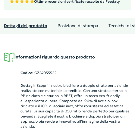
Ottime recensioni certificate raccolte da Feedaty
Dettagli del prodotto
Posizione di stampa
Tecniche di 
Informazioni riguardo questo prodotto
Codice:
GZ24035522
Dettagli:
Scopri il nostro bicchiere a doppio strato per aziende
realizzato con materiale sostenibile. Con uno strato esterno in
PP riciclato e cinturino in RPET, offre un tocco eco-friendly
all'esperienza di bere. Composto dal 90% di acciaio inox
riciclato e il 10% di acciaio inox, offre robustezza ed estetica
curata. La sua capacità di 350 ml lo rende perfetto per qualsiasi
bevanda. Scegliete il nostro bicchiere a doppio strato per un
approccio più verde e innovativo all'immagine della vostra
azienda.