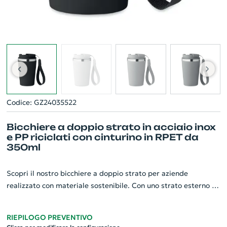
Codice: GZ24035522
Bicchiere a doppio strato in acciaio inox
e PP riciclati con cinturino in RPET da
350ml
Scopri il nostro bicchiere a doppio strato per aziende
realizzato con materiale sostenibile. Con uno strato esterno in
PP riciclato e cinturino in RPET, offre un tocco eco-friendly
all'esperienza di bere. Composto dal 90% di acciaio inox
RIEPILOGO PREVENTIVO
riciclato e il 10% di acciaio inox, offre robustezza ed estetica