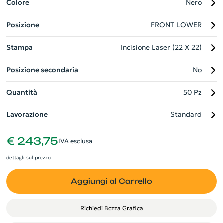
PP, dotato di un pratico foro per bere, garantisce un uso
Colore
Nero
comodo e senza problemi. Con questa elegante e sostenibile
Posizione
FRONT LOWER
soluzione di bere, il tuo marchio sarà sempre in vista.
Stampa
Incisione Laser (22 X 22)
Posizione secondaria
No
Quantità
50 Pz
Lavorazione
Standard
€ 243,75
IVA esclusa
dettagli sul prezzo
Aggiungi al Carrello
Richiedi Bozza Grafica