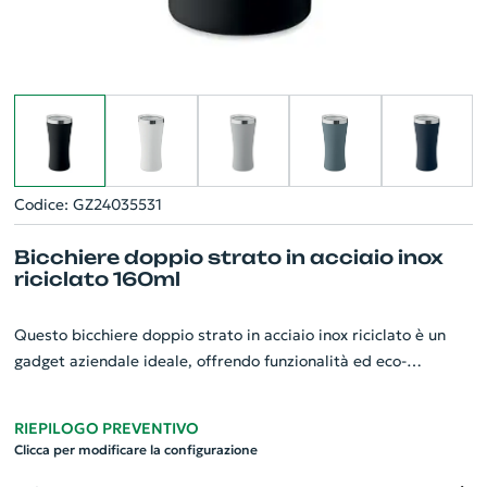
Codice: GZ24035531
Bicchiere doppio strato in acciaio inox
riciclato 160ml
Questo bicchiere doppio strato in acciaio inox riciclato è un
gadget aziendale ideale, offrendo funzionalità ed eco-
sostenibilità. Con un design compatto di 160ml, è realizzato
per il 90% con acciaio inox riciclato, rendendolo una scelta
RIEPILOGO PREVENTIVO
verde. Dotato di un isolamento sottovuoto, mantiene le
Clicca per modificare la configurazione
bevande alla temperatura ideale. Il coperchio trasparente in