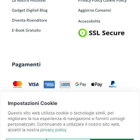
La Nostra Missione
Privacy Policy
Cookie Policy
Gadget Digitali
Blog
Aggiorna Consensi
Diventa Rivenditore
Accessibilità
E-Book Gratuito
Pagamenti
GadgetZilla è un Brand di
Overbi S.r.l.
| realizzato con
Contit
| © 2026 Tutti
i diritti riservati | P.IVA: 09351560967