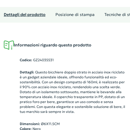
Dettagli del prodotto
Posizione di stampa
Tecniche di 
Informazioni riguardo questo prodotto
Codice:
GZ24035531
Dettagli:
Questo bicchiere doppio strato in acciaio inox riciclato
è un gadget aziendale ideale, offrendo funzionalità ed eco-
sostenibilità. Con un design compatto di 160ml, è realizzato per
il 90% con acciaio inox riciclato, rendendolo una scelta verde.
Dotato di un isolamento sottovuoto, mantiene le bevande alla
temperatura ideale. Il coperchio trasparente in PP, dotato di un
pratico foro per bere, garantisce un uso comodo e senza
problemi. Con questa elegante e sostenibile soluzione di bere, il
tuo marchio sarà sempre in vista.
Dimensioni:
Ø6X11.5CM
Colore:
Nero