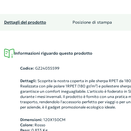
Dettagli del prodotto
Posizione di stampa
Informazioni riguardo questo prodotto
Codice:
GZ24035599
Dettagli:
Scoprite la nostra coperta in pile sherpa RPET da 180
Realizzata con pile polare 1RPET (180 gr/m²) e poliestere sher
garantisce un comfort ineguagliabile. L'articolo è foderato in S
durante i mesi invernali. Il prodotto è fornito con una pratica m
trasporto, rendendolo l'accessorio perfetto per viaggi o per un p
per aziende, è il gadget promozionale ecologico ideale.
Dimensioni:
120X150CM
Colore:
Rosso
Peso:
0.833
Kg