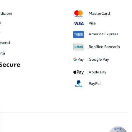
dizioni
MasterCard
y
Visa
y
America Express
nsensi
Bonifico Bancario
ità
Google Pay
Apple Pay
PayPal