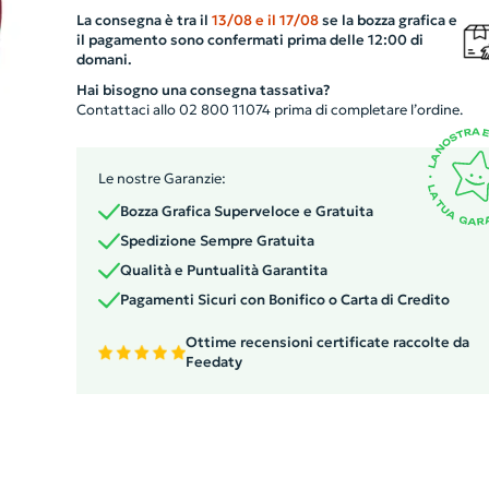
in Sherpa per offrirvi un calore extra durante i mesi
La consegna è tra il
13/08
e il
17/08
se la bozza grafica e
invernali. Il prodotto è fornito con una pratica maniglia i
il pagamento sono confermati prima delle 12:00 di
nylon RPET per il trasporto, rendendolo l'accessorio
domani.
perfetto per viaggi o per un picnic all'aperto.
Hai bisogno una consegna tassativa?
Personalizzabile per aziende, è il gadget promozionale
Contattaci allo 02 800 11074 prima di completare l’ordine.
ecologico ideale.
Le nostre Garanzie:
Bozza Grafica Superveloce e Gratuita
Spedizione Sempre Gratuita
Qualità e Puntualità Garantita
Pagamenti Sicuri con Bonifico o Carta di Credito
Ottime recensioni certificate raccolte da
Feedaty