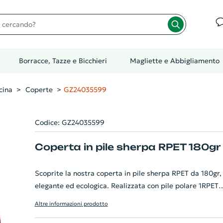
cando?
Borracce, Tazze e Bicchieri
Magliette e Abbigliamento
cina
Coperte
GZ24035599
Codice: GZ24035599
Coperta in pile sherpa RPET 180gr
Scoprite la nostra coperta in pile sherpa RPET da 180gr,
elegante ed ecologica. Realizzata con pile polare 1RPET
(180 gr/m²) e poliestere sherpa ultramorbido (230 gr/m²
Altre informazioni prodotto
garantisce un comfort ineguagliabile. L'articolo è fodera