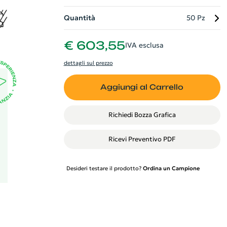
n
Quantità
50 Pz
€ 603,55
IVA esclusa
dettagli sul prezzo
Aggiungi al Carrello
Richiedi Bozza Grafica
Ricevi Preventivo PDF
Desideri testare il prodotto?
Ordina un Campione