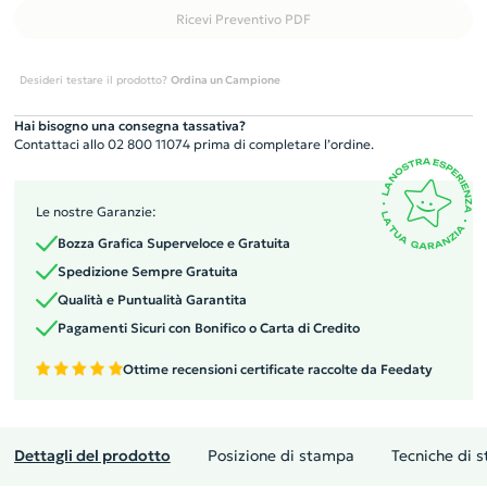
Ricevi Preventivo PDF
Desideri testare il prodotto?
Ordina un Campione
Hai bisogno una consegna tassativa?
Contattaci allo 02 800 11074 prima di completare l’ordine.
Le nostre Garanzie:
Bozza Grafica Superveloce e Gratuita
Spedizione Sempre Gratuita
Qualità e Puntualità Garantita
Pagamenti Sicuri con Bonifico o Carta di Credito
Ottime recensioni certificate raccolte da Feedaty
Dettagli del prodotto
Posizione di stampa
Tecniche di 