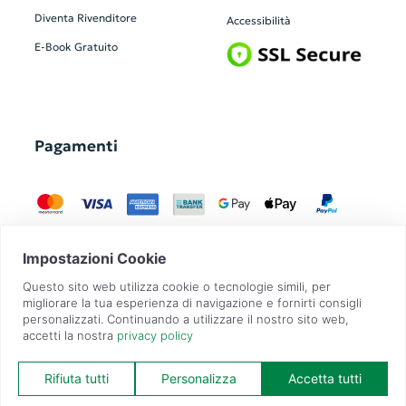
Diventa Rivenditore
Accessibilità
E-Book Gratuito
Pagamenti
GadgetZilla è un Brand di
Overbi S.r.l.
| realizzato con
Contit
| © 2026 Tutti
i diritti riservati | P.IVA: 09351560967