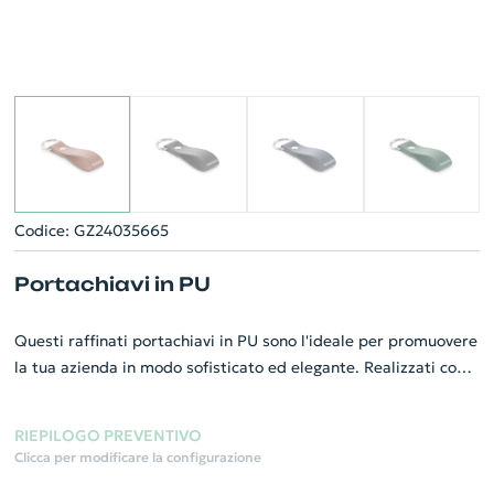
Codice: GZ24035665
Portachiavi in PU
Questi raffinati portachiavi in PU sono l'ideale per promuovere
la tua azienda in modo sofisticato ed elegante. Realizzati con
materiali di alta qualità, presentano una resistente struttura
di pelle sintetica PU, garantendo durata e design ricercato. Si
RIEPILOGO PREVENTIVO
prestano perfettamente per la personalizzazione,
Clicca per modificare la configurazione
permettendo di inculcare la tua identità aziendale in un