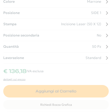
prodotto utilizzabile quotidianamente. Competenze artigianali
Colore
Marrone
e attenzione al dettaglio rendono questi portachiavi un gadget
Posizione
SIDE 1
aziendale che unisce funzionalità ed espressività. Regala ai
tuoi clienti o dipendenti un tocco di eleganza a portata di
Stampa
Incisione Laser (50 X 12)
mano!
Posizione secondaria
No
Quantità
50 Pz
Lavorazione
Standard
€ 136,18
IVA esclusa
dettagli sul prezzo
Aggiungi al Carrello
Richiedi Bozza Grafica