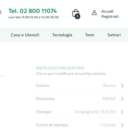
Tel. 02 800 11074
Accedi
0
Registrati
Lun-Ven 9.00-13.00 e 14.00-18.00
Casa e Utensili
Tecnologia
Temi
Settori
RIEPILOGO PREVENTIVO
Clicca per modificare la configurazione
Colore
Bianco
Posizione
FRONT
Stampa
Tampografia (15 X 35)
Colori di stampa
1 Colore