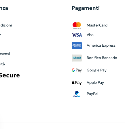
nza
Pagamenti
dizioni
MasterCard
y
Visa
y
America Express
nsensi
Bonifico Bancario
ità
Google Pay
Apple Pay
PayPal