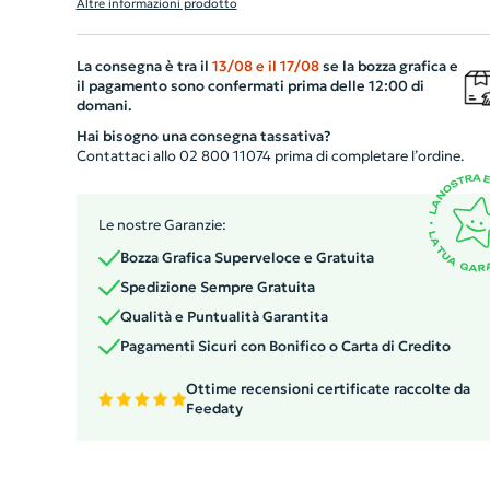
Altre informazioni prodotto
ornamento natalizio ma ha anche semi di fiori di campo
integrati. Dopo l'uso, invece di gettare via quest'albero,
La consegna è tra il
13/08
e il
17/08
se la bozza grafica e
piantatelo in giardino e vedrete crescere un incantevole
il pagamento sono confermati prima delle 12:00 di
prato fiorito. Questo gadget personalizzato, con corda i
domani.
juta, è prodotto in UE. Il regalo perfetto per i tuoi clienti
Hai bisogno una consegna tassativa?
collaboratori in occasione delle festività.
Contattaci allo 02 800 11074 prima di completare l’ordine.
Le nostre Garanzie:
Bozza Grafica Superveloce e Gratuita
Spedizione Sempre Gratuita
Qualità e Puntualità Garantita
Pagamenti Sicuri con Bonifico o Carta di Credito
Ottime recensioni certificate raccolte da
Feedaty