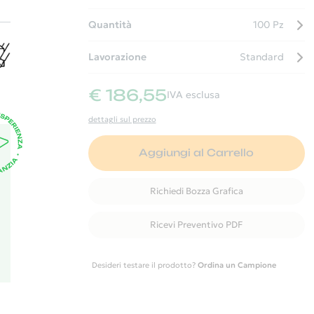
Quantità
100 Pz
Lavorazione
Standard
n
 o
€ 186,55
IVA esclusa
dettagli sul prezzo
Aggiungi al Carrello
Richiedi Bozza Grafica
Ricevi Preventivo PDF
Desideri testare il prodotto?
Ordina un Campione