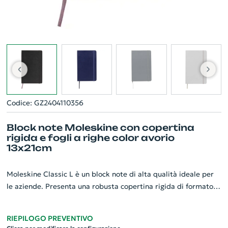
Codice: GZ2404110356
Block note Moleskine con copertina
rigida e fogli a righe color avorio
13x21cm
Moleskine Classic L è un block note di alta qualità ideale per
le aziende. Presenta una robusta copertina rigida di formato
13x21cm, rilegata in cartoncino con angoli arrotondati, che
racchiude al suo interno 240 pagine color avorio a righe,
RIEPILOGO PREVENTIVO
realizzate in carta priva di acidi. In dotazione un raffinato