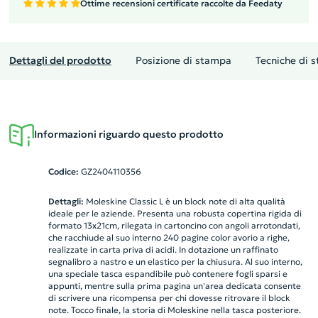
Ottime recensioni certificate raccolte da Feedaty
Dettagli del prodotto
Posizione di stampa
Tecniche di 
Informazioni riguardo questo prodotto
Codice:
GZ2404110356
Dettagli:
Moleskine Classic L è un block note di alta qualità
ideale per le aziende. Presenta una robusta copertina rigida di
formato 13x21cm, rilegata in cartoncino con angoli arrotondati,
che racchiude al suo interno 240 pagine color avorio a righe,
realizzate in carta priva di acidi. In dotazione un raffinato
segnalibro a nastro e un elastico per la chiusura. Al suo interno,
una speciale tasca espandibile può contenere fogli sparsi e
appunti, mentre sulla prima pagina un'area dedicata consente
di scrivere una ricompensa per chi dovesse ritrovare il block
note. Tocco finale, la storia di Moleskine nella tasca posteriore.