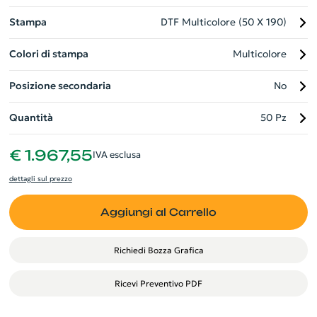
sostenibilità ambientale. Perfetto come regalo aziendale
Stampa
DTF Multicolore (50 X 190)
rispettoso dell'ambiente.
Colori di stampa
Multicolore
Posizione secondaria
No
Quantità
50 Pz
€ 1.967,55
IVA esclusa
dettagli sul prezzo
Aggiungi al Carrello
Richiedi Bozza Grafica
Ricevi Preventivo PDF