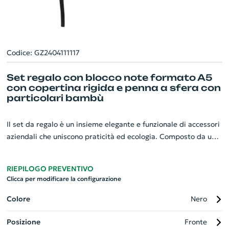
Codice: GZ2404111117
Set regalo con blocco note formato A5
con copertina rigida e penna a sfera con
particolari bambù
Il set da regalo è un insieme elegante e funzionale di accessori
aziendali che uniscono praticità ed ecologia. Composto da un
blocco note A5 con copertina rigida (con chiusura ad elastico,
segnalibro e supporto per telefono), una penna a sfera in
RIEPILOGO PREVENTIVO
alluminio riciclato con impugnatura in bambù e inchiostro
Clicca per modificare la configurazione
nero, una borraccia da 450 ml in acciaio inossidabile con
dettaglio in bambù e un ombrello da 21 pollici con manico in
Colore
Nero
bambù. Ogni articolo è finemente lavorato per soddisfare le
Posizione
Fronte
esigenze quotidiane, promuovendo nel contempo la