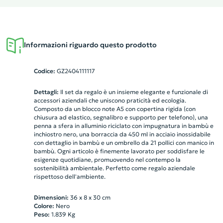
Informazioni riguardo questo prodotto
Codice:
GZ2404111117
Dettagli:
Il set da regalo è un insieme elegante e funzionale di
accessori aziendali che uniscono praticità ed ecologia.
Composto da un blocco note A5 con copertina rigida (con
chiusura ad elastico, segnalibro e supporto per telefono), una
penna a sfera in alluminio riciclato con impugnatura in bambù e
inchiostro nero, una borraccia da 450 ml in acciaio inossidabile
con dettaglio in bambù e un ombrello da 21 pollici con manico in
bambù. Ogni articolo è finemente lavorato per soddisfare le
esigenze quotidiane, promuovendo nel contempo la
sostenibilità ambientale. Perfetto come regalo aziendale
rispettoso dell'ambiente.
Dimensioni:
36 x 8 x 30 cm
Colore:
Nero
Peso:
1.839
Kg