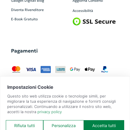
Gadget Digitali
Blog
Aggiorna Consensi
Diventa Rivenditore
Accessibilità
E-Book Gratuito
Pagamenti
GadgetZilla è un Brand di
Overbi S.r.l.
| realizzato con
Contit
| © 2026 Tutti
i diritti riservati | P.IVA: 09351560967