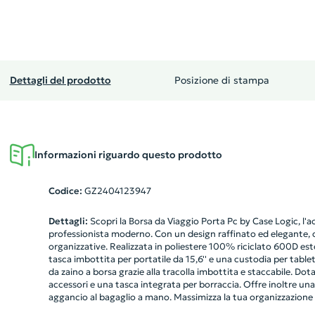
Dettagli del prodotto
Posizione di stampa
Informazioni riguardo questo prodotto
Codice:
GZ2404123947
Dettagli:
Scopri la Borsa da Viaggio Porta Pc by Case Logic, l'
professionista moderno. Con un design raffinato ed elegante, o
organizzative. Realizzata in poliestere 100% riciclato 600D est
tasca imbottita per portatile da 15,6'' e una custodia per tablet
da zaino a borsa grazie alla tracolla imbottita e staccabile. Dot
accessori e una tasca integrata per borraccia. Offre inoltre u
aggancio al bagaglio a mano. Massimizza la tua organizzazione n