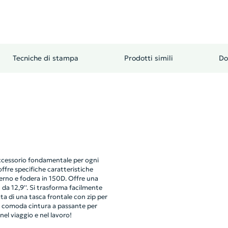
Tecniche di stampa
Prodotti simili
Do
accessorio fondamentale per ogni
ffre specifiche caratteristiche
erno e fodera in 150D. Offre una
 da 12,9''. Si trasforma facilmente
ata di una tasca frontale con zip per
na comoda cintura a passante per
el viaggio e nel lavoro!