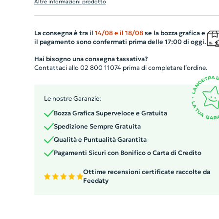
Altre informazioni prodotto
specifiche caratteristiche organizzative. Realizzata in
poliestere 100% riciclato 600D esterno e fodera in 150D
Offre una tasca imbottita per portatile da 15,6'' e una
La consegna è tra il
14/08
e il
18/08
se la bozza grafica e
il pagamento sono confermati prima delle 17:00 di oggi.
custodia per tablet da 12,9''. Si trasforma facilmente da
zaino a borsa grazie alla tracolla imbottita e staccabile.
Hai bisogno una consegna tassativa?
Contattaci allo 02 800 11074 prima di completare l’ordine.
Dotata di una tasca frontale con zip per accessori e una
tasca integrata per borraccia. Offre inoltre una comoda
cintura a passante per aggancio al bagaglio a mano.
Le nostre Garanzie:
Massimizza la tua organizzazione nel viaggio e nel lavoro
Bozza Grafica Superveloce e Gratuita
Spedizione Sempre Gratuita
Qualità e Puntualità Garantita
Pagamenti Sicuri con Bonifico o Carta di Credito
Ottime recensioni certificate raccolte da
Feedaty