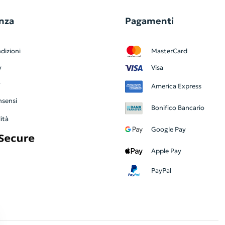
nza
Pagamenti
dizioni
MasterCard
y
Visa
y
America Express
nsensi
Bonifico Bancario
ità
Google Pay
Apple Pay
PayPal