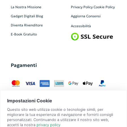
La Nostra Missione
Privacy Policy
Cookie Policy
Gadget Digitali
Blog
Aggiorna Consensi
Diventa Rivenditore
Accessibilità
E-Book Gratuito
Pagamenti
GadgetZilla è un Brand di
Overbi S.r.l.
| realizzato con
Contit
| © 2026 Tutti
i diritti riservati | P.IVA: 09351560967