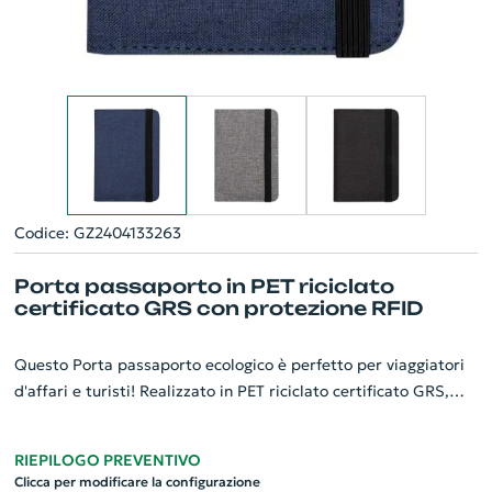
Codice: GZ2404133263
Porta passaporto in PET riciclato
certificato GRS con protezione RFID
Questo Porta passaporto ecologico è perfetto per viaggiatori
d'affari e turisti! Realizzato in PET riciclato certificato GRS,
integra il concetto di sostenibilità nell'accattivante design.
Offre protezione RFID, salvaguardando i tuoi dati personali da
RIEPILOGO PREVENTIVO
possibili violazioni. L'organizzazione è facilitata grazie alle
Clicca per modificare la configurazione