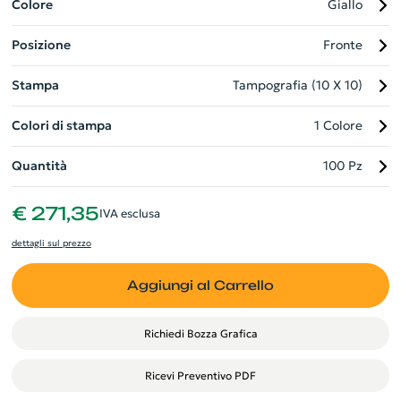
siano sempre al sicuro. Scegli Kolt, la soluzione per chi cerca
Colore
Giallo
un gadget aziendale unico e sostenibile.
Posizione
Fronte
Stampa
Tampografia (10 X 10)
Colori di stampa
1 Colore
Quantità
100 Pz
€ 271,35
IVA esclusa
dettagli sul prezzo
Aggiungi al Carrello
Richiedi Bozza Grafica
Ricevi Preventivo PDF