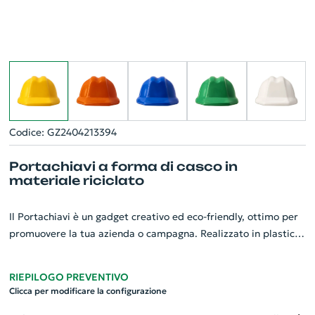
Codice: GZ2404213394
Portachiavi a forma di casco in
materiale riciclato
Il Portachiavi è un gadget creativo ed eco-friendly, ottimo per
promuovere la tua azienda o campagna. Realizzato in plastica
riciclata, rappresenta un'opzione sostenibile senza rinunciare
allo stile. Con la sua forma originale di casco, è perfetto per
RIEPILOGO PREVENTIVO
aziende edili, organizzazioni o campagne legate alla sicurezza.
Clicca per modificare la configurazione
Il resistente anello metallico diviso assicura che le tue chiavi