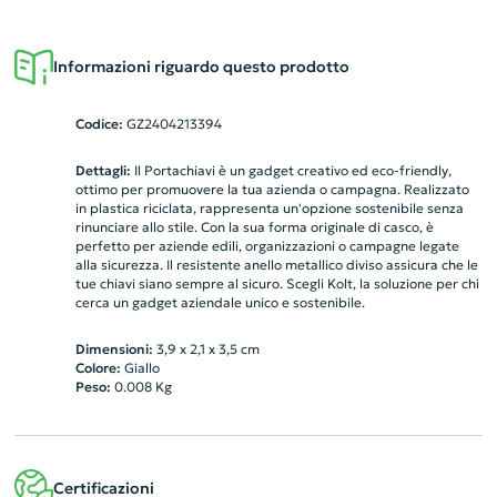
Informazioni riguardo questo prodotto
Codice:
GZ2404213394
Dettagli:
Il Portachiavi è un gadget creativo ed eco-friendly,
ottimo per promuovere la tua azienda o campagna. Realizzato
in plastica riciclata, rappresenta un'opzione sostenibile senza
rinunciare allo stile. Con la sua forma originale di casco, è
perfetto per aziende edili, organizzazioni o campagne legate
alla sicurezza. Il resistente anello metallico diviso assicura che le
tue chiavi siano sempre al sicuro. Scegli Kolt, la soluzione per chi
cerca un gadget aziendale unico e sostenibile.
Dimensioni:
3,9 x 2,1 x 3,5 cm
Colore:
Giallo
Peso:
0.008
Kg
Certificazioni