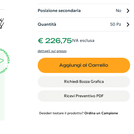
Posizione secondaria
No
si
ri,
Quantità
50 Pz
he
a
€ 226,75
IVA esclusa
co
dettagli sul prezzo
Aggiungi al Carrello
Richiedi Bozza Grafica
Ricevi Preventivo PDF
Desideri testare il prodotto?
Ordina un Campione