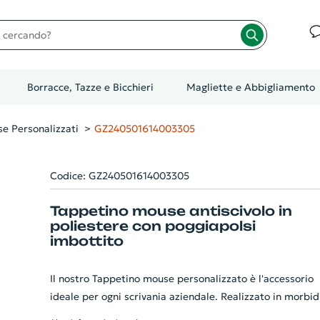
cando?
Borracce, Tazze e Bicchieri
Magliette e Abbigliamento
e Personalizzati
GZ240501614003305
Codice: GZ240501614003305
Tappetino mouse antiscivolo in
poliestere con poggiapolsi
imbottito
Il nostro Tappetino mouse personalizzato è l'accessorio
ideale per ogni scrivania aziendale. Realizzato in morbid
poliestere, garantisce una piacevole sensazione al tatto 