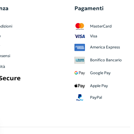
nza
Pagamenti
dizioni
MasterCard
y
Visa
y
America Express
nsensi
Bonifico Bancario
ità
Google Pay
Apple Pay
PayPal