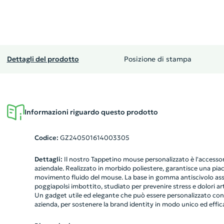
Dettagli del prodotto
Posizione di stampa
Informazioni riguardo questo prodotto
Codice:
GZ240501614003305
Dettagli:
Il nostro Tappetino mouse personalizzato è l'accessori
aziendale. Realizzato in morbido poliestere, garantisce una pia
movimento fluido del mouse. La base in gomma antiscivolo assicu
poggiapolsi imbottito, studiato per prevenire stress e dolori art
Un gadget utile ed elegante che può essere personalizzato con i
azienda, per sostenere la brand identity in modo unico ed effic