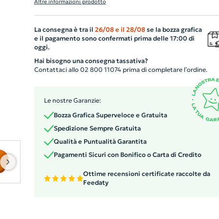
Altre informazioni prodotto
un movimento fluido del mouse. La base in gomma
antiscivolo assicura stabilità durante l'uso e il poggiapol
La consegna è tra il
26/08
e il
28/08
se la bozza grafica
imbottito, studiato per prevenire stress e dolori articola
e il pagamento sono confermati prima delle 17:00 di
offre il massimo comfort. Un gadget utile ed elegante c
oggi.
può essere personalizzato con il logo o il messaggio dell
Hai bisogno una consegna tassativa?
tua azienda, per sostenere la brand identity in modo uni
Contattaci allo 02 800 11074 prima di completare l’ordine.
ed efficace.
Le nostre Garanzie:
Bozza Grafica Superveloce e Gratuita
Spedizione Sempre Gratuita
Qualità e Puntualità Garantita
Pagamenti Sicuri con Bonifico o Carta di Credito
Ottime recensioni certificate raccolte da
Feedaty