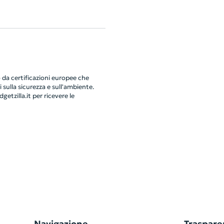
da certificazioni europee che
 sulla sicurezza e sull'ambiente.
getzilla.it
per ricevere le
Navigazione
Traspare