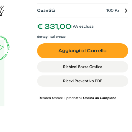
i
Quantità
100 Pz
€ 331,00
IVA esclusa
.
dettagli sul prezzo
Aggiungi al Carrello
Richiedi Bozza Grafica
Ricevi Preventivo PDF
Desideri testare il prodotto?
Ordina un Campione