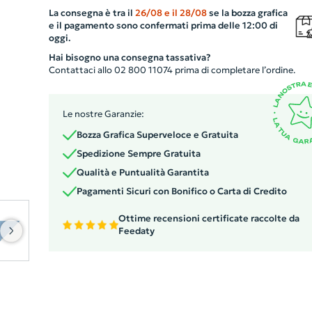
colori vivaci. La bandana presenta cuciture rinforzate su
La consegna è tra il
26/08
e il
28/08
se la bozza grafica
lati per garantire resistenza e durata nel tempo. Il tocco
e il pagamento sono confermati prima delle 12:00 di
finale è dato dalla nostra etichetta distintiva, che
oggi.
sottolinea l'unicità di questo prodotto. Un gadget
Hai bisogno una consegna tassativa?
personalizzato che unisce stile e rispetto per l'ambiente
Contattaci allo 02 800 11074 prima di completare l’ordine.
Le nostre Garanzie:
Bozza Grafica Superveloce e Gratuita
Spedizione Sempre Gratuita
Qualità e Puntualità Garantita
Pagamenti Sicuri con Bonifico o Carta di Credito
Ottime recensioni certificate raccolte da
Feedaty