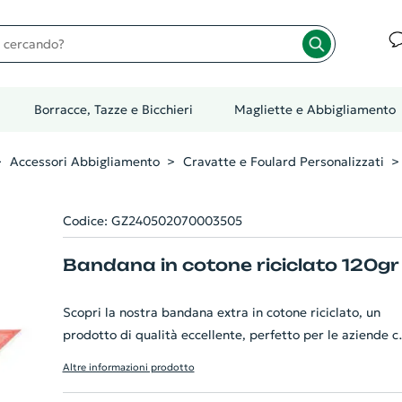
cando?
Borracce, Tazze e Bicchieri
Magliette e Abbigliamento
Accessori Abbigliamento
Cravatte e Foulard Personalizzati
Codice: GZ240502070003505
Bandana in cotone riciclato 120gr
Scopri la nostra bandana extra in cotone riciclato, un
prodotto di qualità eccellente, perfetto per le aziende c
tengono all'ecosostenibilità. È caratterizzata da un
Altre informazioni prodotto
originale disegno triangolare e offre un'ampia varietà di