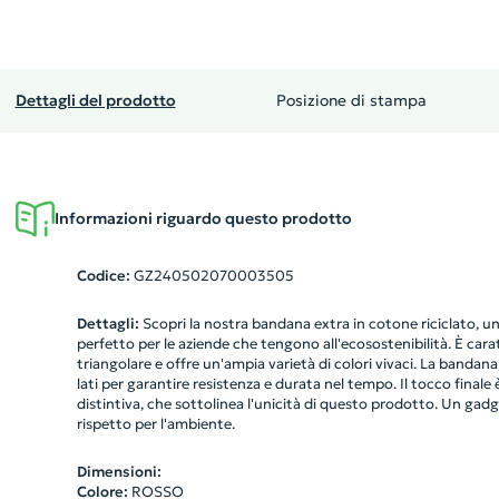
Dettagli del prodotto
Posizione di stampa
Informazioni riguardo questo prodotto
Codice:
GZ240502070003505
Dettagli:
Scopri la nostra bandana extra in cotone riciclato, un
perfetto per le aziende che tengono all'ecosostenibilità. È cara
triangolare e offre un'ampia varietà di colori vivaci. La bandana
lati per garantire resistenza e durata nel tempo. Il tocco finale
distintiva, che sottolinea l'unicità di questo prodotto. Un gadg
rispetto per l'ambiente.
Dimensioni:
Colore:
ROSSO