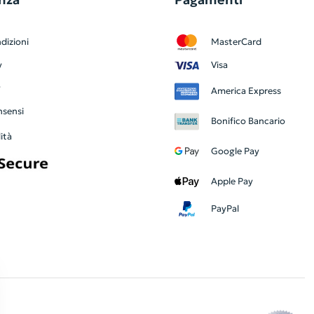
dizioni
MasterCard
y
Visa
y
America Express
nsensi
Bonifico Bancario
ità
Google Pay
Apple Pay
PayPal