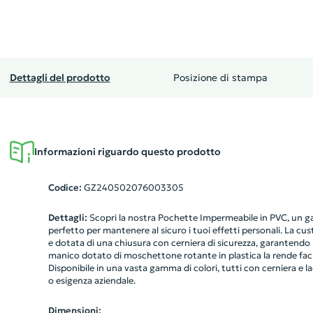
Dettagli del prodotto
Posizione di stampa
Informazioni riguardo questo prodotto
Codice:
GZ240502076003305
Dettagli:
Scopri la nostra Pochette Impermeabile in PVC, un ga
perfetto per mantenere al sicuro i tuoi effetti personali. La cus
e dotata di una chiusura con cerniera di sicurezza, garantendo 
manico dotato di moschettone rotante in plastica la rende fac
Disponibile in una vasta gamma di colori, tutti con cerniera e lacc
o esigenza aziendale.
Dimensioni: