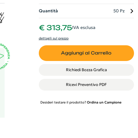
Quantità
50 Pz
de
€ 313,75
IVA esclusa
a
dettagli sul prezzo
Aggiungi al Carrello
Richiedi Bozza Grafica
Ricevi Preventivo PDF
Desideri testare il prodotto?
Ordina un Campione