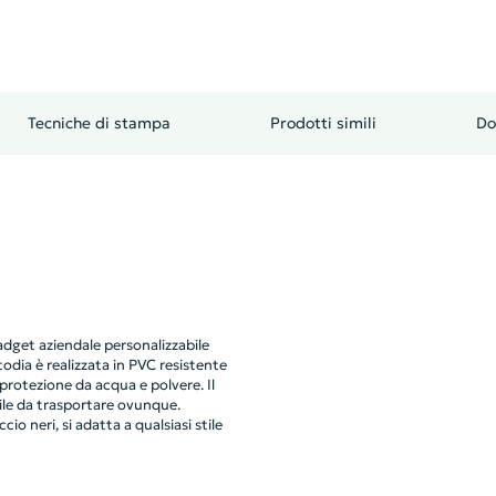
Tecniche di stampa
Prodotti simili
Do
dget aziendale personalizzabile
todia è realizzata in PVC resistente
protezione da acqua e polvere. Il
ile da trasportare ovunque.
io neri, si adatta a qualsiasi stile