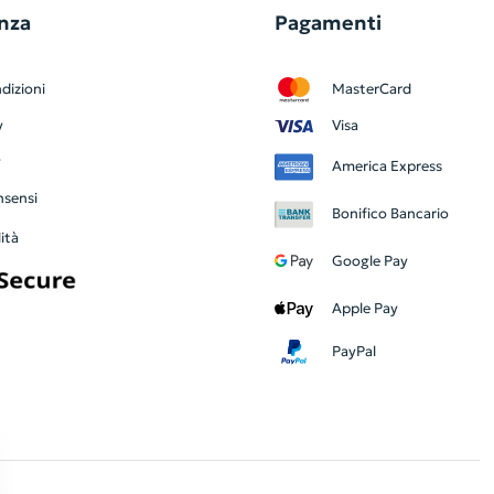
nza
Pagamenti
dizioni
MasterCard
y
Visa
y
America Express
nsensi
Bonifico Bancario
ità
Google Pay
Apple Pay
PayPal