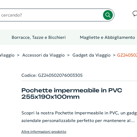
cando?
Borracce, Tazze e Bicchieri
Magliette e Abbigliamento
Viaggio
Accessori da Viaggio
Gadget da Viaggio
GZ24050
Codice: GZ240502076003305
Pochette impermeabile in PVC
255x190x100mm
Scopri la nostra Pochette Impermeabile in PVC, un gadg
aziendale personalizzabile perfetto per mantenere al
sicuro i tuoi effetti personali. La custodia è realizzata in
Altre informazioni prodotto
PVC resistente e dotata di una chiusura con cerniera di