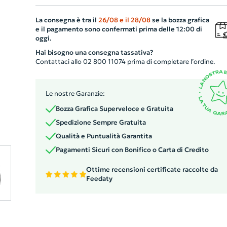
sicurezza, garantendo protezione da acqua e polvere. Il
La consegna è tra il
26/08
e il
28/08
se la bozza grafica
manico dotato di moschettone rotante in plastica la ren
e il pagamento sono confermati prima delle 12:00 di
facile da trasportare ovunque. Disponibile in una vasta
oggi.
gamma di colori, tutti con cerniera e laccio neri, si adatt
Hai bisogno una consegna tassativa?
a qualsiasi stile o esigenza aziendale.
Contattaci allo 02 800 11074 prima di completare l’ordine.
Le nostre Garanzie:
Bozza Grafica Superveloce e Gratuita
Spedizione Sempre Gratuita
Qualità e Puntualità Garantita
Pagamenti Sicuri con Bonifico o Carta di Credito
Ottime recensioni certificate raccolte da
Feedaty