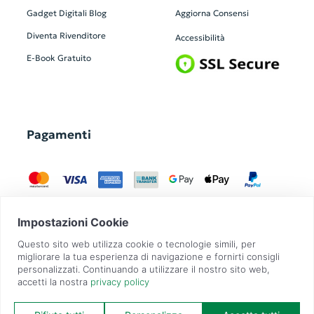
Gadget Digitali
Blog
Aggiorna Consensi
Diventa Rivenditore
Accessibilità
E-Book Gratuito
Pagamenti
GadgetZilla è un Brand di
Overbi S.r.l.
| realizzato con
Contit
| © 2026 Tutti
i diritti riservati | P.IVA: 09351560967