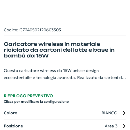
Codice: GZ240502120603305
Caricatore wireless in materiale
riciclato da cartoni del latte e base in
bambù da 15W
Questo caricatore wireless da 15W unisce design
ecosostenibile e tecnologia avanzata. Realizzato da cartoni del
latte riciclati e con una base in bambù, si tratta di un gadget
aziendale che coniuga rispetto per l'ambiente e funzionalità di
RIEPILOGO PREVENTIVO
alto livello. La superficie di ricarica è compatibile con i
Clicca per modificare la configurazione
dispositivi dotati di tecnologia Qi. Include un cavo di ricarica di
tipo C e presenta il logo dei cartoni del latte sulla base. Il
Colore
BIANCO
caricatore è sicuro da usare grazie alla sua protezione contro il
Posizione
Area 3
surriscaldamento, il sovraccarico e i cortocircuiti. Ogni pezzo è