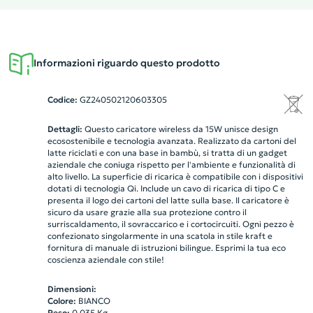
Informazioni riguardo questo prodotto
Codice:
GZ240502120603305
Dettagli:
Questo caricatore wireless da 15W unisce design
ecosostenibile e tecnologia avanzata. Realizzato da cartoni del
latte riciclati e con una base in bambù, si tratta di un gadget
aziendale che coniuga rispetto per l'ambiente e funzionalità di
alto livello. La superficie di ricarica è compatibile con i dispositivi
dotati di tecnologia Qi. Include un cavo di ricarica di tipo C e
presenta il logo dei cartoni del latte sulla base. Il caricatore è
sicuro da usare grazie alla sua protezione contro il
surriscaldamento, il sovraccarico e i cortocircuiti. Ogni pezzo è
confezionato singolarmente in una scatola in stile kraft e
fornitura di manuale di istruzioni bilingue. Esprimi la tua eco
coscienza aziendale con stile!
Dimensioni:
Colore:
BIANCO
Peso:
0.035
Kg