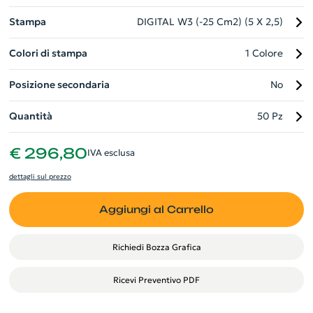
confezionato singolarmente in una scatola in stile kraft e
Stampa
DIGITAL W3 (-25 Cm2) (5 X 2,5)
fornitura di manuale di istruzioni bilingue. Esprimi la tua eco
coscienza aziendale con stile!
Colori di stampa
1 Colore
Posizione secondaria
No
Quantità
50 Pz
€ 296,80
IVA esclusa
dettagli sul prezzo
Aggiungi al Carrello
Richiedi Bozza Grafica
Ricevi Preventivo PDF