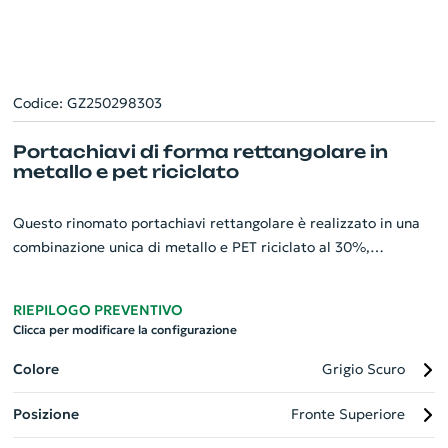
Codice: GZ250298303
Portachiavi di forma rettangolare in
metallo e pet riciclato
Questo rinomato portachiavi rettangolare è realizzato in una
combinazione unica di metallo e PET riciclato al 30%,
dimostrando l'impegno verso la sostenibilità. Il design include
anche un anello di diametro 32mm, perfetto per tenere in
RIEPILOGO PREVENTIVO
sicurezza le vostre chiavi e piccoli oggetti. Misurando 87 x 25 x
Clicca per modificare la configurazione
7 mm, il portachiavi si presenta nel suo sacchetto di carta
kraft di dimensioni 135 x 55 mm, aggiungendo un tocco di
Colore
Grigio Scuro
semplicità ed eleganza al prodotto. Fornite un gadget
Posizione
Fronte Superiore
personalizzato e sostenibile alla vostra azienda!