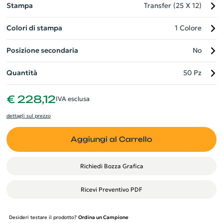
Stampa
Transfer (25 X 12)
Colori di stampa
1 Colore
Posizione secondaria
No
Quantità
50 Pz
€ 228,12
IVA esclusa
dettagli sul prezzo
Aggiungi al Carrello
Richiedi Bozza Grafica
Ricevi Preventivo PDF
Desideri testare il prodotto?
Ordina un Campione