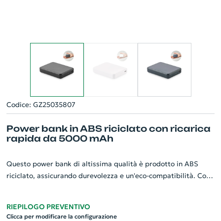
Codice: GZ25035807
Power bank in ABS riciclato con ricarica
rapida da 5000 mAh
Questo power bank di altissima qualità è prodotto in ABS
riciclato, assicurando durevolezza e un'eco-compatibilità. Con
una capacità di 5000 mAh, è perfetto per un uso prolungato
dello smartphone. Questo gadget aziendale su misura
RIEPILOGO PREVENTIVO
supporta la tecnologia di ricarica rapida PD 20W, garantendo
Clicca per modificare la configurazione