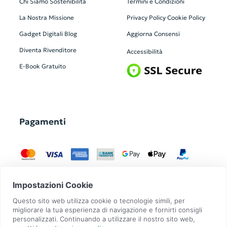
Chi Siamo
Sostenibilità
Termini e Condizioni
La Nostra Missione
Privacy Policy
Cookie Policy
Gadget Digitali
Blog
Aggiorna Consensi
Diventa Rivenditore
Accessibilità
E-Book Gratuito
Pagamenti
GadgetZilla è un Brand di
Overbi S.r.l.
| realizzato con
Contit
| © 2026 Tutti
i diritti riservati | P.IVA: 09351560967