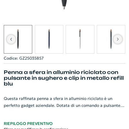
Codice: GZ25035857
Penna a sfera in alluminio riciclato con
pulsante in sughero e clip in metallo refill
blu
Questa raffinata penna a sfera in alluminio riciclato è un
perfetto gadget aziendale. Dotata di un comando a pulsante
realizzato in sughero naturale, conferisce un tocco d'eleganza
ed eco-sostenibilità. La sua clip in metallo robusta e raffinata
RIEPILOGO PREVENTIVO
permette di tenerla sempre con sé. Caratterizzata da un