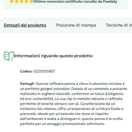
Ottime recensioni certificate raccolte da Feedaty
Dettagli del prodotto
Posizione di stampa
Tecniche di 
Informazioni riguardo questo prodotto
Codice:
GZ25035857
Dettagli:
Questa raffinata penna a sfera in alluminio riciclato è
un perfetto gadget aziendale. Dotata di un comando a pulsante
realizzato in sughero naturale, conferisce un tocco d'eleganza
ed eco-sostenibilità. La sua clip in metallo robusta e raffinata
permette di tenerla sempre con sé. Caratterizzata da un
inchiostro blu intenso, offre un'esperienza di scrittura fluida e
piacevole. Ideale per un'azienda che tiene al rispetto
dell'ambiente e anela a distinguersi, questa penna è la scelta
perfetta per un omaggio promozionale sofisticato.