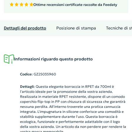
Ottime recensioni certificate raccolte da Feedaty
Dettagli del prodotto
Posizione di stampa
Tecniche di 
Informazioni riguardo questo prodotto
Codice:
GZ25035960
Dettagli:
Questa elegante borraccia in RPET da 700ml è
l'articolo ideale per la promozione della vostra azienda.
Realizzata in materiale RPET resistente, dispone di un comodo
coperchio flip-top in PP con chiusura di sicurezza che garantirà
nessuna perdita. All'interno troverete una pratica cannuccia
integrata. L'impugnatura in silicone conferisce una comodità e
stabilità supplementare durante l'uso. Questa borraccia è
ecologica, funzionale e perfettamente adattabile con il logo
della vostra azienda. Un articolo da non perdere per rendere la
vostra marca memorabile.