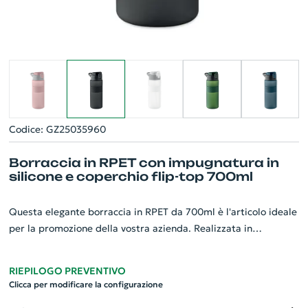
Codice: GZ25035960
Borraccia in RPET con impugnatura in
silicone e coperchio flip-top 700ml
Questa elegante borraccia in RPET da 700ml è l'articolo ideale
per la promozione della vostra azienda. Realizzata in
materiale RPET resistente, dispone di un comodo coperchio
flip-top in PP con chiusura di sicurezza che garantirà nessuna
RIEPILOGO PREVENTIVO
perdita. All'interno troverete una pratica cannuccia integrata.
Clicca per modificare la configurazione
L'impugnatura in silicone conferisce una comodità e stabilità