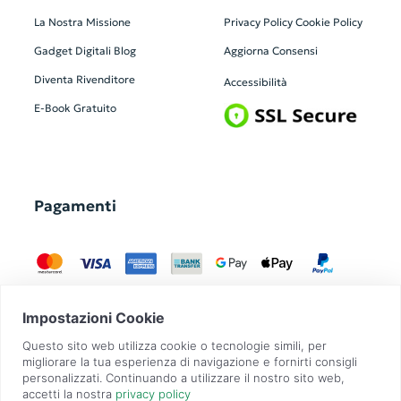
La Nostra Missione
Privacy Policy
Cookie Policy
Gadget Digitali
Blog
Aggiorna Consensi
Diventa Rivenditore
Accessibilità
E-Book Gratuito
Pagamenti
GadgetZilla è un Brand di
Overbi S.r.l.
| realizzato con
Contit
| © 2026 Tutti
i diritti riservati | P.IVA: 09351560967