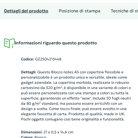
Dettagli del prodotto
Posizione di stampa
Tecniche di 
Informazioni riguardo questo prodotto
Codice:
GZ2504213448
Dettagli:
Questo Blocco notes A5 con copertina flessibile e
personalizzabile è un prodotto unico e versatile, ideale come
gadget aziendale. La copertina morbida, realizzata in robusto
cartoncino da 320 g/m², è disponibile in una variante di colori e
può essere personalizzata con una stampa a colori su tutta la
superficie, garantendo un effetto "wow". Include 50 fogli neutri
da 80 g/m² standard, ma possono essere arricchiti con un
design a scelta. Come tocco finale, può essere avvolto in una
elegante fascetta di carta. Prodotto di qualità, made in UK.
Pochi oggetti coniugano così bene originalità e funzionalità.
Dimensioni:
21 x 0,5 x 14,6 cm
Colore:
Bianco