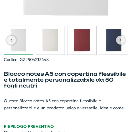
Codice: GZ2504213448
Blocco notes A5 con copertina flessibile
e totalmente personalizzabile da 50
fogli neutri
Questo Blocco notes A5 con copertina flessibile e
personalizzabile è un prodotto unico e versatile, ideale come
gadget aziendale. La copertina morbida, realizzata in robusto
cartoncino da 320 g/m², è disponibile in una variante di colori
RIEPILOGO PREVENTIVO
e può essere personalizzata con una stampa a colori su tutta