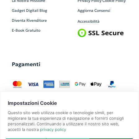
La Nostra Missione
Privacy Policy
Cookie Policy
Gadget Digitali
Blog
Aggiorna Consensi
Diventa Rivenditore
Accessibilità
E-Book Gratuito
Pagamenti
GadgetZilla è un Brand di
Overbi S.r.l.
| realizzato con
Contit
| © 2026 Tutti
i diritti riservati | P.IVA: 09351560967