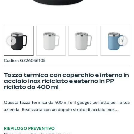
Codice: GZ26036105
Tazza termica con coperchio e interno in
acciaio inox riciclato e esterno in PP
ricilato da 400 ml
Questa tazza termica da 400 ml è il gadget perfetto per la tua
azienda. Realizzata con un doppio strato di acciaio inox
riciclato al 90% e acciaio inox al 10%, garantisce un'ottima
capacità termica. L'esterno è realizzato in PP riciclato,
RIEPILOGO PREVENTIVO
conferendo al prodotto un design elegante ed eco-friendly.