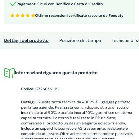
Pagamenti Sicuri con Bonifico o Carta di Credito
Ottime recensioni certificate raccolte da Feedaty
Dettagli del prodotto
Posizione di stampa
Tecniche di 
Informazioni riguardo questo prodotto
Codice:
GZ26036105
Dettagli:
Questa tazza termica da 400 ml è il gadget perfetto
per la tua azienda. Realizzata con un doppio strato di acciaio
inox riciclato al 90% e acciaio inox al 10%, garantisce un'ottima
capacità termica. L'esterno è realizzato in PP riciclato,
conferendo al prodotto un design elegante ed eco-friendly.
Include un coperchio scorrevole AS trasparente, resistente e
comodo da utilizzare. Oltre ad essere esteticamente piacevole,
questa tazza termica contribuisce a ridurre l'impatto