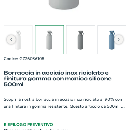
Codice: GZ26036108
Borraccia in acciaio inox riciclato e
finitura gomma con manico silicone
500ml
Scopri la nostra borraccia in acciaio inox riciclato al 90% con
una finitura in gomma resistente. Questo articolo da 500ml è
anche composto da un 10% di acciaio inox nuovo, garantendo
resistenza e durata. Il coperchio è realizzato in PP e SS,
RIEPILOGO PREVENTIVO
mentre il pratico manico è in silicone, per facilitare il