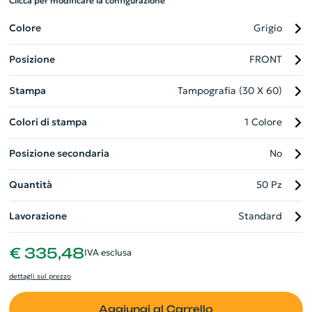
Clicca per modificare la configurazione
trasporto. Perfetto per aziende eco-consapevoli alla ricerca di
gadget personalizzabili. Nota: per preservarne la longevità,
Colore
Grigio
evita il surriscaldamento. Un accessorio elegante e sostenibile
Posizione
FRONT
per restate idratati con stile.
Stampa
Tampografia (30 X 60)
Colori di stampa
1 Colore
Posizione secondaria
No
Quantità
50 Pz
Lavorazione
Standard
€ 335,48
IVA esclusa
dettagli sul prezzo
Aggiungi al Carrello