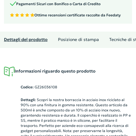
Pagamenti Sicuri con Bonifico o Carta di Credito
Ottime recensioni certificate raccolte da Feedaty
Dettagli del prodotto
Posizione di stampa
Tecniche di 
Informazioni riguardo questo prodotto
Codice:
GZ26036108
Dettagli:
Scopri la nostra borraccia in acciaio inox riciclato al
90% con una finitura in gomma resistente. Questo articolo da
500ml è anche composto da un 10% di acciaio inox nuovo,
garantendo resistenza e durata. Il coperchio è realizzato in PP e
SS, mentre il pratico manico è in silicone, per facilitare il
trasporto. Perfetto per aziende eco-consapevoli alla ricerca di
gadget personalizzabili. Nota: per preservarne la longevità,
evita il surriscaldamento. Un accessorio elegante e sostenibile