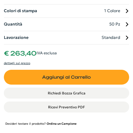
Colori di stampa
1 Colore
Quantità
50 Pz
Lavorazione
Standard
€ 263,40
IVA esclusa
dettagli sul prezzo
Aggiungi al Carrello
Richiedi Bozza Grafica
Ricevi Preventivo PDF
Desideri testare il prodotto?
Ordina un Campione