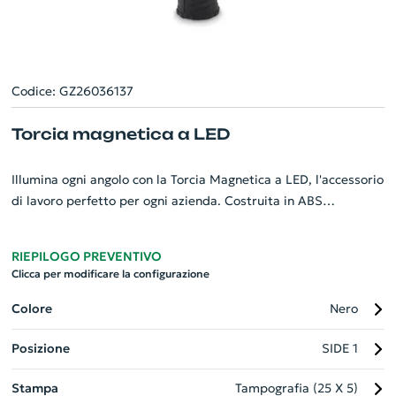
Codice: GZ26036137
Torcia magnetica a LED
Illumina ogni angolo con la Torcia Magnetica a LED, l'accessorio
di lavoro perfetto per ogni azienda. Costruita in ABS
resistente, questa torcia presenta una pratica clip e una
potente luce COB laterale. Versatile e funzionale, la sua base
RIEPILOGO PREVENTIVO
magnetica permette di usarla a mani libere, rendendo
Clicca per modificare la configurazione
qualsiasi attività notturna o in condizioni di poca luce facile e
fattibile. Ricorda, necessita di 3 batterie AAA non incluse. Un
Colore
Nero
gadget personalizzato indispensabile per la sicurezza e la
Posizione
SIDE 1
comodità sul lavoro.
Stampa
Tampografia (25 X 5)