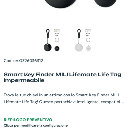
Codice: GZ26036312
Smart Key Finder MILI Lifemate Life Tag
Impermeabile
Trova le tue chiavi in un attimo con lo Smart Key Finder MILI
Lifemate Life Tag! Questo portachiavi intelligente, compatibile
con Apple Find My e Google Find Hub, ti permette di
localizzare i tuoi oggetti facilmente. Dotato di un pratico
RIEPILOGO PREVENTIVO
cinturino e anello aggiuntivo, il Life Tag si distingue per il suo
Clicca per modificare la configurazione