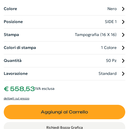
grado di impermeabilità IP65, garantendo resistenza a polvere
e spruzzi. Non lasciarti più sfuggire i tuoi oggetti: rendi la tua
Colore
Nero
vita quotidiana più semplice e organizzata!
Posizione
SIDE 1
Stampa
Tampografia (16 X 16)
Colori di stampa
1 Colore
Quantità
50 Pz
Lavorazione
Standard
€ 558,53
IVA esclusa
dettagli sul prezzo
Aggiungi al Carrello
Richiedi Bozza Grafica