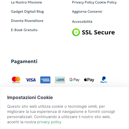
La Nostra Missione
Privacy Policy
Cookie Policy
Gadget Digitali
Blog
Aggiorna Consensi
Diventa Rivenditore
Accessibilità
E-Book Gratuito
Pagamenti
GadgetZilla è un Brand di
Overbi S.r.l.
| realizzato con
Contit
| © 2026 Tutti
i diritti riservati | P.IVA: 09351560967