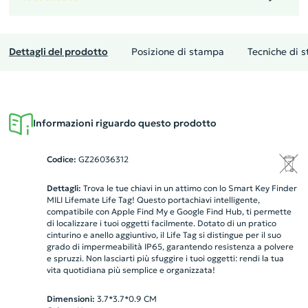
Dettagli del prodotto
Posizione di stampa
Tecniche di 
Informazioni riguardo questo prodotto
Codice:
GZ26036312
Dettagli:
Trova le tue chiavi in un attimo con lo Smart Key Finder
MILI Lifemate Life Tag! Questo portachiavi intelligente,
compatibile con Apple Find My e Google Find Hub, ti permette
di localizzare i tuoi oggetti facilmente. Dotato di un pratico
cinturino e anello aggiuntivo, il Life Tag si distingue per il suo
grado di impermeabilità IP65, garantendo resistenza a polvere
e spruzzi. Non lasciarti più sfuggire i tuoi oggetti: rendi la tua
vita quotidiana più semplice e organizzata!
Dimensioni:
3.7*3.7*0.9 CM