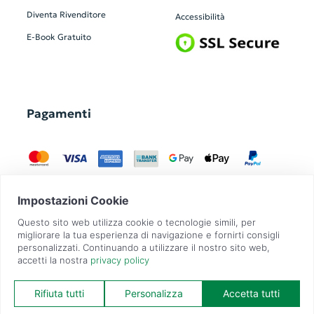
Diventa Rivenditore
Accessibilità
E-Book Gratuito
Pagamenti
GadgetZilla è un Brand di
Overbi S.r.l.
| realizzato con
Contit
| © 2026 Tutti
i diritti riservati | P.IVA: 09351560967