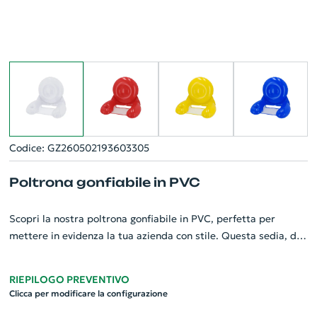
Codice: GZ260502193603305
Poltrona gonfiabile in PVC
Scopri la nostra poltrona gonfiabile in PVC, perfetta per
mettere in evidenza la tua azienda con stile. Questa sedia, dai
colori vivaci e dalla finitura lucida, dispone di robusti braccioli
e schienale in PVC resistente. L'area di seduta, di dimensioni
RIEPILOGO PREVENTIVO
56x32 cm, presenta una solida rete in poliestere bianco,
Clicca per modificare la configurazione
adattandosi perfettamente ai tuoi momenti di relax. Fornita