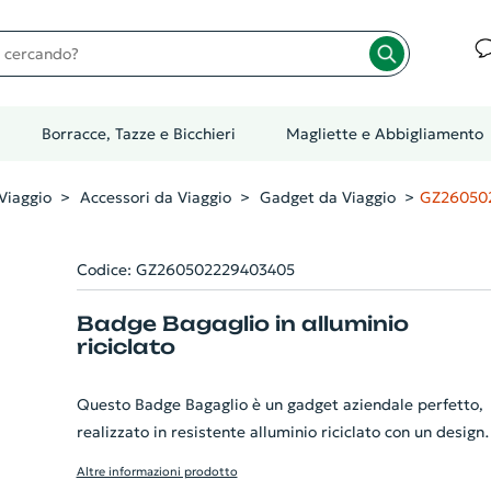
cando?
Borracce, Tazze e Bicchieri
Magliette e Abbigliamento
Viaggio
Accessori da Viaggio
Gadget da Viaggio
GZ26050
Codice: GZ260502229403405
Badge Bagaglio in alluminio
riciclato
Questo Badge Bagaglio è un gadget aziendale perfetto,
realizzato in resistente alluminio riciclato con un design
aereo originale. Dispone di un robusto nastro di
Altre informazioni prodotto
accoppiamento in acciaio inox con chiusura a vite,