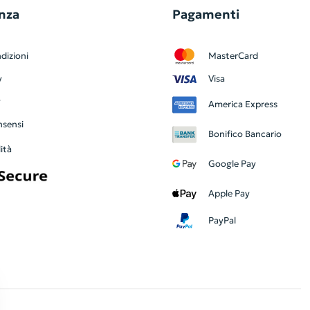
nza
Pagamenti
dizioni
MasterCard
y
Visa
y
America Express
nsensi
Bonifico Bancario
ità
Google Pay
Apple Pay
PayPal