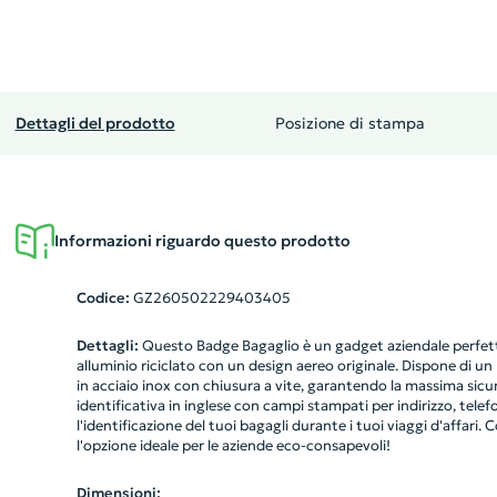
Dettagli del prodotto
Posizione di stampa
Informazioni riguardo questo prodotto
Codice:
GZ260502229403405
Dettagli:
Questo Badge Bagaglio è un gadget aziendale perfetto
alluminio riciclato con un design aereo originale. Dispone di 
in acciaio inox con chiusura a vite, garantendo la massima sicu
identificativa in inglese con campi stampati per indirizzo, telef
l'identificazione del tuoi bagagli durante i tuoi viaggi d'affari. Con
l'opzione ideale per le aziende eco-consapevoli!
Dimensioni: