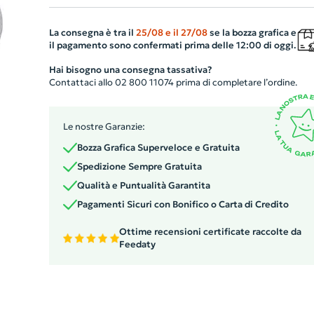
garantendo la massima sicurezza. Include una scheda
identificativa in inglese con campi stampati per indirizzo
La consegna è tra il
25/08
e il
27/08
se la bozza grafica e
il pagamento sono confermati prima delle 12:00 di oggi.
telefono, nome e e-mail, facilitando l'identificazione del
tuoi bagagli durante i tuoi viaggi d'affari. Con il logo
Hai bisogno una consegna tassativa?
Contattaci allo 02 800 11074 prima di completare l’ordine.
riciclato inciso al laser, è l'opzione ideale per le aziende
eco-consapevoli!
Le nostre Garanzie:
Bozza Grafica Superveloce e Gratuita
Spedizione Sempre Gratuita
Qualità e Puntualità Garantita
Pagamenti Sicuri con Bonifico o Carta di Credito
Ottime recensioni certificate raccolte da
Feedaty