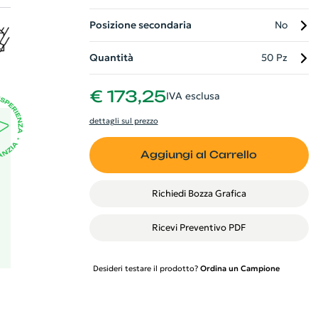
Posizione secondaria
No
,
Quantità
50 Pz
€ 173,25
IVA esclusa
dettagli sul prezzo
Aggiungi al Carrello
Richiedi Bozza Grafica
Ricevi Preventivo PDF
Desideri testare il prodotto?
Ordina un Campione