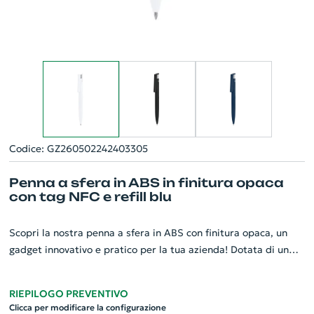
Codice: GZ260502242403305
Penna a sfera in ABS in finitura opaca
con tag NFC e refill blu
Scopri la nostra penna a sfera in ABS con finitura opaca, un
gadget innovativo e pratico per la tua azienda! Dotata di un
tag NFC integrato, questa penna consente di trasmettere
informazioni in modo rapido e intuitivo: avvicina
RIEPILOGO PREVENTIVO
semplicemente il tuo smartphone per accedere a link, pagine
Clicca per modificare la configurazione