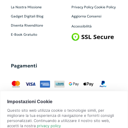
La Nostra Missione
Privacy Policy
Cookie Policy
Gadget Digitali
Blog
Aggiorna Consensi
Diventa Rivenditore
Accessibilità
E-Book Gratuito
Pagamenti
GadgetZilla è un Brand di
Overbi S.r.l.
| realizzato con
Contit
| © 2026 Tutti
i diritti riservati | P.IVA: 09351560967