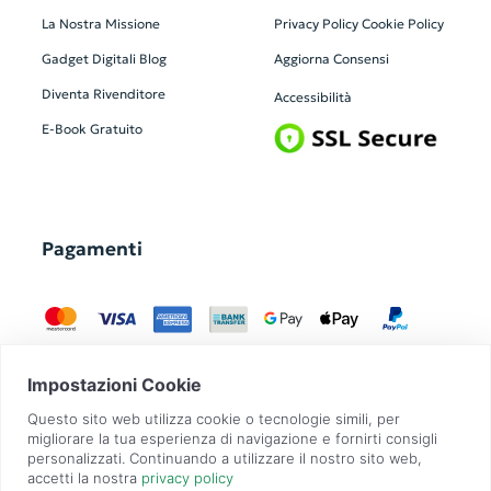
La Nostra Missione
Privacy Policy
Cookie Policy
Gadget Digitali
Blog
Aggiorna Consensi
Diventa Rivenditore
Accessibilità
E-Book Gratuito
Pagamenti
GadgetZilla è un Brand di
Overbi S.r.l.
| realizzato con
Contit
| © 2026 Tutti
i diritti riservati | P.IVA: 09351560967