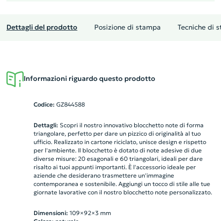
Dettagli del prodotto
Posizione di stampa
Tecniche di 
Informazioni riguardo questo prodotto
Codice:
GZ844588
Dettagli:
Scopri il nostro innovativo blocchetto note di forma
triangolare, perfetto per dare un pizzico di originalità al tuo
ufficio. Realizzato in cartone riciclato, unisce design e rispetto
per l'ambiente. Il blocchetto è dotato di note adesive di due
diverse misure: 20 esagonali e 60 triangolari, ideali per dare
risalto ai tuoi appunti importanti. È l'accessorio ideale per
aziende che desiderano trasmettere un'immagine
contemporanea e sostenibile. Aggiungi un tocco di stile alle tue
giornate lavorative con il nostro blocchetto note personalizzato.
Dimensioni:
109×92×3 mm