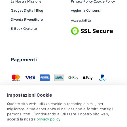
La Nostra Missione
Privacy Policy
Cookie Policy
Gadget Digitali
Blog
Aggiorna Consensi
Diventa Rivenditore
Accessibilità
E-Book Gratuito
Pagamenti
GadgetZilla è un Brand di
Overbi S.r.l.
| realizzato con
Contit
| © 2026 Tutti
i diritti riservati | P.IVA: 09351560967