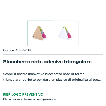
Codice: GZ844588
Blocchetto note adesive triangolare
Scopri il nostro innovativo blocchetto note di forma
triangolare, perfetto per dare un pizzico di originalità al tuo
ufficio. Realizzato in cartone riciclato, unisce design e rispetto
per l'ambiente. Il blocchetto è dotato di note adesive di due
RIEPILOGO PREVENTIVO
diverse misure: 20 esagonali e 60 triangolari, ideali per dare
Clicca per modificare la configurazione
risalto ai tuoi appunti importanti. È l'accessorio ideale per