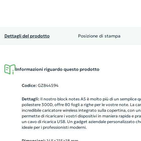
Dettagli del prodotto
Posizione di stampa
Informazioni riguardo questo prodotto
Codice:
GZ844594
Dettagli:
Il nostro block notes A5 è molto più di un semplice q
poliestere 300D, offre 80 fogli a righe per le vostre note. La cara
incredibile caricatore wireless integrato sulla copertina, co
permette di ricaricare i vostri dispositivi in maniera rapida e pra
un cavo di ricarica USB. Un gadget aziendale personalizzato che
ideale per i professionisti moderni.
Dimensioni:
145×215×18 mm