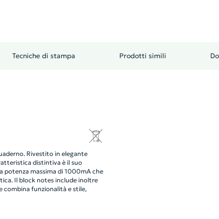
Tecniche di stampa
Prodotti simili
Do
uaderno. Rivestito in elegante
tteristica distintiva è il suo
n una potenza massima di 1000mA che
tica. Il block notes include inoltre
 combina funzionalità e stile,