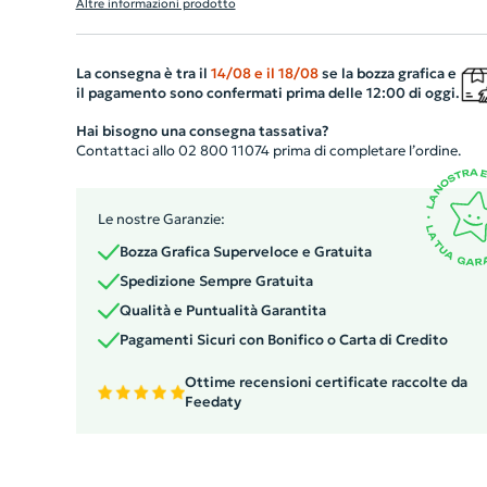
Altre informazioni prodotto
è il suo incredibile caricatore wireless integrato sulla
copertina, con una potenza massima di 1000mA che
permette di ricaricare i vostri dispositivi in maniera
La consegna è tra il
14/08
e il
18/08
se la bozza grafica e
il pagamento sono confermati prima delle 12:00 di oggi.
rapida e pratica. Il block notes include inoltre un cavo di
ricarica USB. Un gadget aziendale personalizzato che
Hai bisogno una consegna tassativa?
Contattaci allo 02 800 11074 prima di completare l’ordine.
combina funzionalità e stile, ideale per i professionisti
moderni.
Le nostre Garanzie:
Bozza Grafica Superveloce e Gratuita
Spedizione Sempre Gratuita
Qualità e Puntualità Garantita
Pagamenti Sicuri con Bonifico o Carta di Credito
Ottime recensioni certificate raccolte da
Feedaty