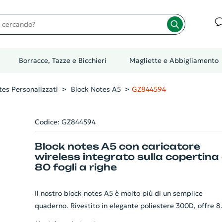
cando?
Borracce, Tazze e Bicchieri
Magliette e Abbigliamento
tes Personalizzati
Block Notes A5
GZ844594
Codice: GZ844594
Block notes A5 con caricatore
wireless integrato sulla copertina
80 fogli a righe
Il nostro block notes A5 è molto più di un semplice
quaderno. Rivestito in elegante poliestere 300D, offre 8
fogli a righe per le vostre note. La caratteristica distinti