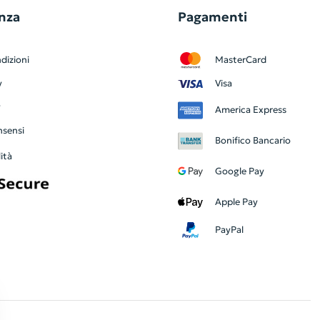
nza
Pagamenti
dizioni
MasterCard
y
Visa
y
America Express
nsensi
Bonifico Bancario
ità
Google Pay
Apple Pay
PayPal