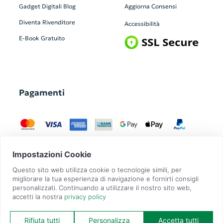
Gadget Digitali
Blog
Aggiorna Consensi
Diventa Rivenditore
Accessibilità
E-Book Gratuito
Pagamenti
GadgetZilla è un Brand di
Overbi S.r.l.
| realizzato con
Contit
| © 2026 Tutti
i diritti riservati | P.IVA: 09351560967