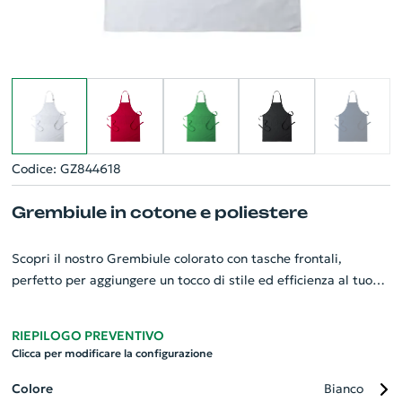
Codice: GZ844618
Grembiule in cotone e poliestere
Scopri il nostro Grembiule colorato con tasche frontali,
perfetto per aggiungere un tocco di stile ed efficienza al tuo
ambiente di lavoro. Realizzato con un robusto mix di 80%
poliestere e 20% cotone, garantisce resistenza e facilità di
RIEPILOGO PREVENTIVO
manutenzione. L'ideale per chi cerca una soluzione pratica
Clicca per modificare la configurazione
senza rinunciare all'estetica. Perfetto come gadget
personalizzato per la tua azienda, per valorizzare il tuo brand
Colore
Bianco