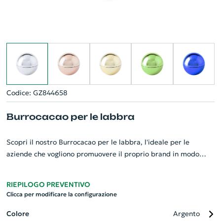
Codice: GZ844658
Burrocacao per le labbra
Scopri il nostro Burrocacao per le labbra, l'ideale per le
aziende che vogliono promuovere il proprio brand in modo
unico. Questo balsamo labbra offre una cura intensiva per le
labbra secche, garantendo morbidezza e idratazione durature.
RIEPILOGO PREVENTIVO
Inoltre, il balsamo viene presentato in un affascinante astuccio
Clicca per modificare la configurazione
rotondo metallico, perfetto per essere personalizzato con il
tuo logo aziendale. È un gadget pratico e di grande utilità che
Colore
Argento