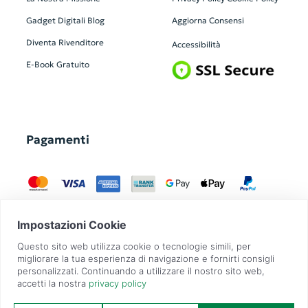
Gadget Digitali
Blog
Aggiorna Consensi
Diventa Rivenditore
Accessibilità
E-Book Gratuito
Pagamenti
GadgetZilla è un Brand di
Overbi S.r.l.
| realizzato con
Contit
| © 2026 Tutti
i diritti riservati | P.IVA: 09351560967