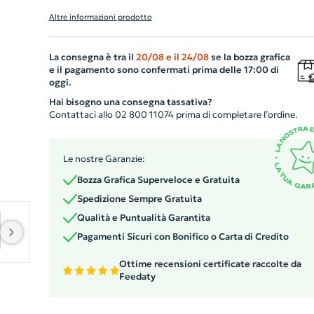
plastica ecologica, è disponibile in una gamma di colori
Altre informazioni prodotto
accattivanti e presenta dettagli mettalici che ne
accentuano il design sofisticato. Dotata di un pratico
La consegna è tra il
20/08
e il
24/08
se la bozza grafica
meccanismo a scatto, garantisce una scrittura fluida e
e il pagamento sono confermati prima delle 17:00 di
confortevole grazie al refill blu. Perfetta per ogni
oggi.
occasione, questa penna è l'ideale per aziende che
Hai bisogno una consegna tassativa?
desiderano promuovere il proprio marchio con gadget
Contattaci allo 02 800 11074 prima di completare l’ordine.
personalizzati e rispettosi dell'ambiente.
Le nostre Garanzie:
Bozza Grafica Superveloce e Gratuita
Spedizione Sempre Gratuita
Qualità e Puntualità Garantita
Pagamenti Sicuri con Bonifico o Carta di Credito
Ottime recensioni certificate raccolte da
Feedaty