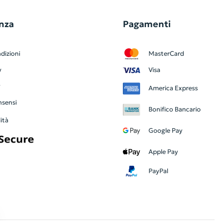
nza
Pagamenti
dizioni
MasterCard
y
Visa
y
America Express
nsensi
Bonifico Bancario
ità
Google Pay
Apple Pay
PayPal