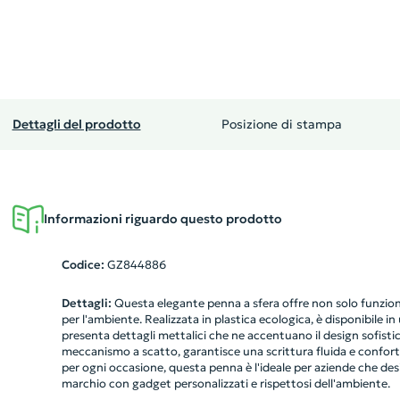
Dettagli del prodotto
Posizione di stampa
Informazioni riguardo questo prodotto
Codice:
GZ844886
Dettagli:
Questa elegante penna a sfera offre non solo funzion
per l'ambiente. Realizzata in plastica ecologica, è disponibile i
presenta dettagli mettalici che ne accentuano il design sofisti
meccanismo a scatto, garantisce una scrittura fluida e confortevo
per ogni occasione, questa penna è l'ideale per aziende che de
marchio con gadget personalizzati e rispettosi dell'ambiente.