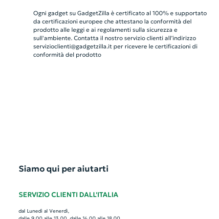
Ogni gadget su GadgetZilla è certificato al 100% e supportato
da certificazioni europee che attestano la conformità del
prodotto alle leggi e ai regolamenti sulla sicurezza e
sull'ambiente. Contatta il nostro servizio clienti all’indirizzo
servizioclienti@gadgetzilla.it
per ricevere le certificazioni di
conformità del prodotto
Siamo qui per aiutarti
SERVIZIO CLIENTI DALL'ITALIA
dal Lunedì al Venerdì,
dalle 9.00 alle 13.00, dalle 14.00 alle 18.00