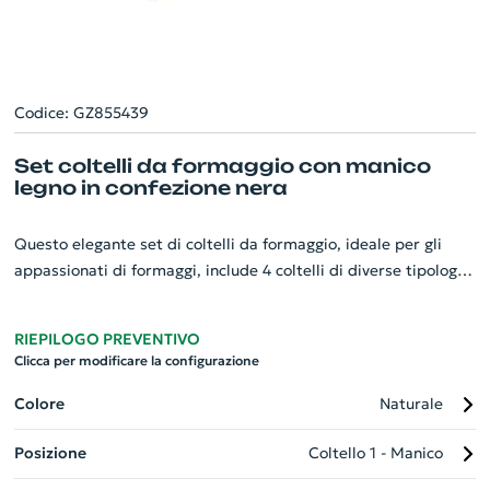
Codice: GZ855439
Set coltelli da formaggio con manico
legno in confezione nera
Questo elegante set di coltelli da formaggio, ideale per gli
appassionati di formaggi, include 4 coltelli di diverse tipologie,
realizzati in acciaio inossidabile di alta qualità. Ogni coltello
presenta un'impugnatura in legno resistente ed elegante per
RIEPILOGO PREVENTIVO
una presa sicura e confortevole. Forniamo il set in una lussuosa
Clicca per modificare la configurazione
confezione nera, perfetta per un regalo o un tocco sofisticato
alla vostra cucina. Questi coltelli duraturi e versatili sono
Colore
Naturale
l'accessorio indispensabile per ogni evento aziendale o uso
Posizione
Coltello 1 - Manico
quotidiano.