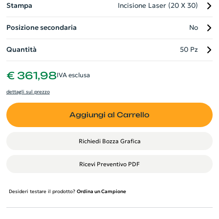
Stampa
Incisione Laser (20 X 30)
Posizione secondaria
No
Quantità
50 Pz
€ 361,98
IVA esclusa
dettagli sul prezzo
Aggiungi al Carrello
Richiedi Bozza Grafica
Ricevi Preventivo PDF
Desideri testare il prodotto?
Ordina un Campione