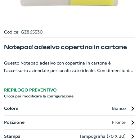
Codice: GZ865330
Notepad adesivo copertina in cartone
Questo Notepad adesivo con copertina in cartone è
l'accessorio aziendale personalizzato ideale. Con dimensioni
diverse, offre 2x20 pezzi di media dimensione e 5x20 pezzi di
piccola dimensione, garantendo varietà e flessibilità nelle tue
RIEPILOGO PREVENTIVO
note quotidiane. Il set è accuratamente custodito in una
Clicca per modificare la configurazione
robusta scatola di cartone, perfetta per proteggere le tue note
adesive e mantenerle organizzate. Questo gadget aziendale
Colore
Bianco
unico ed elegante riflette un'immagine professionale e rispetta
Posizione
Fronte
l'ambiente. Perfetto per l'ufficio, gli eventi o come regalo ai
dipendenti.
Stampa
Tampografia (70 X 30)