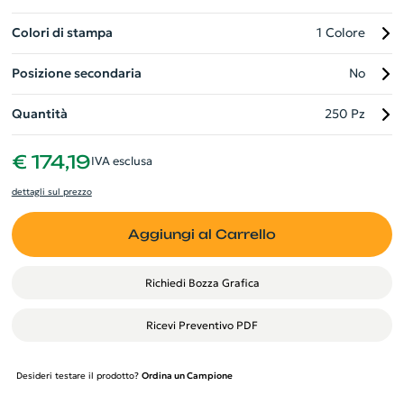
Colori di stampa
1 Colore
Posizione secondaria
No
Quantità
250 Pz
€ 174,19
IVA esclusa
dettagli sul prezzo
Aggiungi al Carrello
Richiedi Bozza Grafica
Ricevi Preventivo PDF
Desideri testare il prodotto?
Ordina un Campione