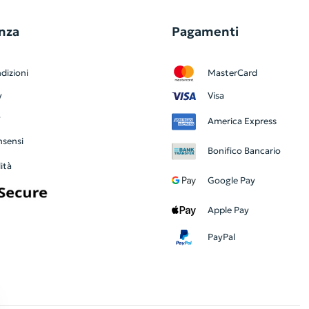
nza
Pagamenti
dizioni
MasterCard
y
Visa
y
America Express
nsensi
Bonifico Bancario
ità
Google Pay
Apple Pay
PayPal