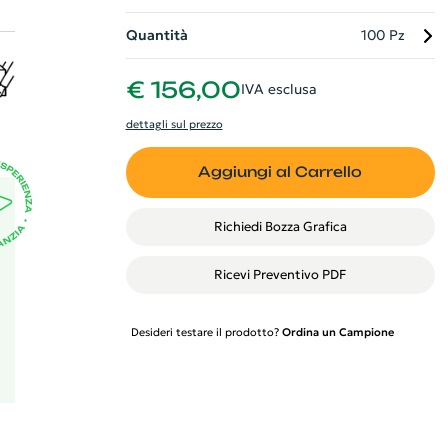
Quantità
100 Pz
€ 156,00
IVA esclusa
lo
dettagli sul prezzo
Aggiungi al Carrello
Richiedi Bozza Grafica
Ricevi Preventivo PDF
Desideri testare il prodotto?
Ordina un Campione