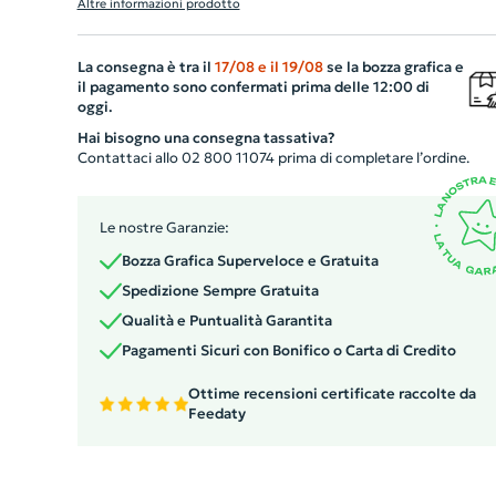
Altre informazioni prodotto
personalizzato può essere l'ideale per valorizzare la tua
azienda nei dettagli. Il prezzo comprende l'opzione di
La consegna è tra il
17/08
e il
19/08
se la bozza grafica e
stampa, permettendoti di personalizzarla a tuo
il pagamento sono confermati prima delle 12:00 di
piacimento. Il tutto si confeziona in quantità minime di
oggi.
100 pezzi, rendendo questo articolo perfetto come rega
Hai bisogno una consegna tassativa?
promozionale o come parte dell'abbigliamento del
Contattaci allo 02 800 11074 prima di completare l’ordine.
personale aziendale. Aggiungi un tocco di eleganza e
professionalità alla tua azienda con queste distintive
Le nostre Garanzie:
spille.
Bozza Grafica Superveloce e Gratuita
Spedizione Sempre Gratuita
Qualità e Puntualità Garantita
Pagamenti Sicuri con Bonifico o Carta di Credito
Ottime recensioni certificate raccolte da
Feedaty