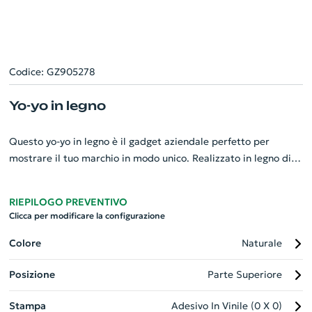
Codice: GZ905278
Yo-yo in legno
Questo yo-yo in legno è il gadget aziendale perfetto per
mostrare il tuo marchio in modo unico. Realizzato in legno di
alta qualità e dotato di un filo in cotone bianco resistente,
garantisce un uso duraturo. È ideale per tutte le età,
RIEPILOGO PREVENTIVO
rendendolo un gadget versatile che tutti apprezzeranno.
Clicca per modificare la configurazione
Personalizzabile con il tuo logo, è l'articolo promozionale certo
di far parlare della tua azienda. Un modo giocoso e
Colore
Naturale
memorabile per promuovere la tua attività!
Posizione
Parte Superiore
Stampa
Adesivo In Vinile (0 X 0)