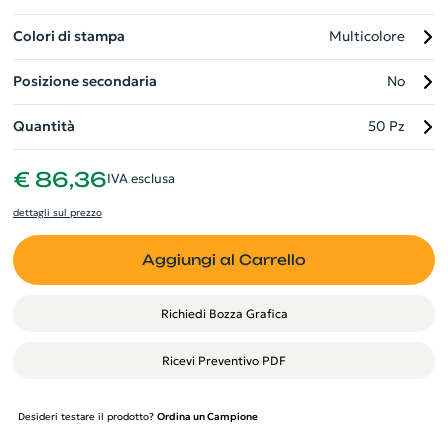
Colori di stampa
Multicolore
Posizione secondaria
No
Quantità
50 Pz
€ 86,36
IVA esclusa
dettagli sul prezzo
Aggiungi al Carrello
Richiedi Bozza Grafica
Ricevi Preventivo PDF
Desideri testare il prodotto?
Ordina un Campione