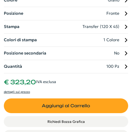
Colore
Giallo
notevolmente la visibilità del tuo brand, rendendolo un
Posizione
Fronte
efficace strumento promozionale.
Stampa
Transfer (120 X 45)
Colori di stampa
1 Colore
Posizione secondaria
No
Quantità
100 Pz
€ 323,20
IVA esclusa
dettagli sul prezzo
Aggiungi al Carrello
Richiedi Bozza Grafica