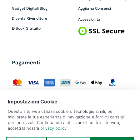
Gadget Digitali
Blog
Aggiorna Consensi
Diventa Rivenditore
Accessibilità
E-Book Gratuito
Pagamenti
GadgetZilla è un Brand di
Overbi S.r.l.
| realizzato con
Contit
| © 2026 Tutti
i diritti riservati | P.IVA: 09351560967