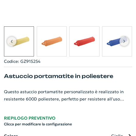
Codice: GZ915254
Astuccio portamatite in poliestere
Questo astuccio portamatite personalizzato è realizzato in
resistente 600D poliestere, perfetto per resistere all'uso
quotidiano. Dotato di una pratica cerniera che ne garantisce
una sicura chiusura, e di una maniglia per un facile trasporto.
RIEPILOGO PREVENTIVO
Questo gadget aziendale è ideale per tenere in ordine e
Clicca per modificare la configurazione
portare con sé matite, penne e altri piccoli oggetti di
cancelleria. La sua personalizzazione può migliorare