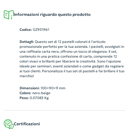
Informazioni riguardo questo prodotto
Codice:
GZ931961
Dettagli:
Questo set di 12 pastelli colorati è l'articolo
promozionale perfetto per la tua azienda. I pastelli, avvolgiati in
una raffinata carta nera, offrono un tocco di eleganza. Il set,
contenuto in una pratica confezione di carta, comprende 12
colori vivaci e brillanti per liberare la creatività. Sono l'opzione
ideale per seminari, eventi aziendali o come gadget da regalare
ai tuoi clienti. Personalizza il tuo set di pastelli e fai brillare il tuo
marchio!
Dimensioni:
100×90×9 mm
Colore:
nero-beige
Peso:
0.07083
Kg
Certificazioni