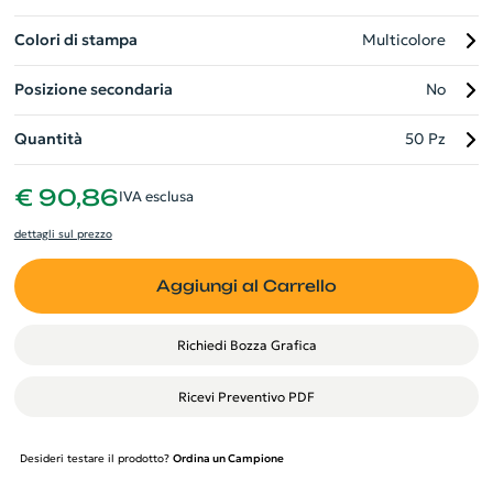
Colori di stampa
Multicolore
Posizione secondaria
No
Quantità
50 Pz
€ 90,86
IVA esclusa
dettagli sul prezzo
Aggiungi al Carrello
Richiedi Bozza Grafica
Ricevi Preventivo PDF
Desideri testare il prodotto?
Ordina un Campione