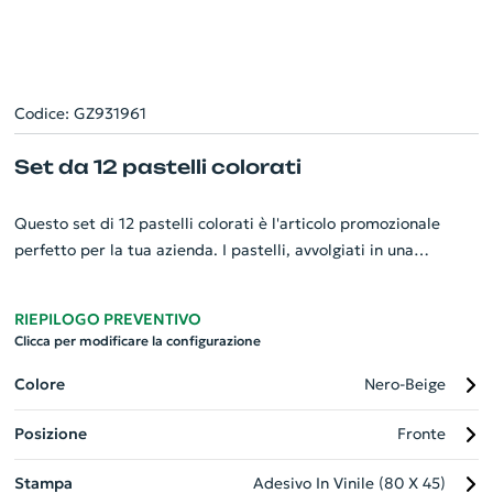
Codice: GZ931961
Set da 12 pastelli colorati
Questo set di 12 pastelli colorati è l'articolo promozionale
perfetto per la tua azienda. I pastelli, avvolgiati in una
raffinata carta nera, offrono un tocco di eleganza. Il set,
contenuto in una pratica confezione di carta, comprende 12
RIEPILOGO PREVENTIVO
colori vivaci e brillanti per liberare la creatività. Sono l'opzione
Clicca per modificare la configurazione
ideale per seminari, eventi aziendali o come gadget da
regalare ai tuoi clienti. Personalizza il tuo set di pastelli e fai
Colore
Nero-Beige
brillare il tuo marchio!
Posizione
Fronte
Stampa
Adesivo In Vinile (80 X 45)