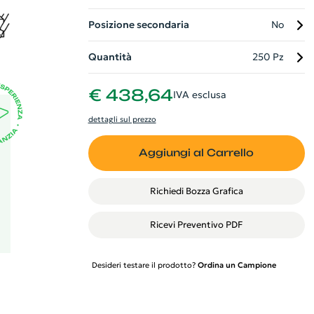
to
Posizione secondaria
No
t
Quantità
250 Pz
€ 438,64
IVA esclusa
dettagli sul prezzo
Aggiungi al Carrello
Richiedi Bozza Grafica
Ricevi Preventivo PDF
Desideri testare il prodotto?
Ordina un Campione