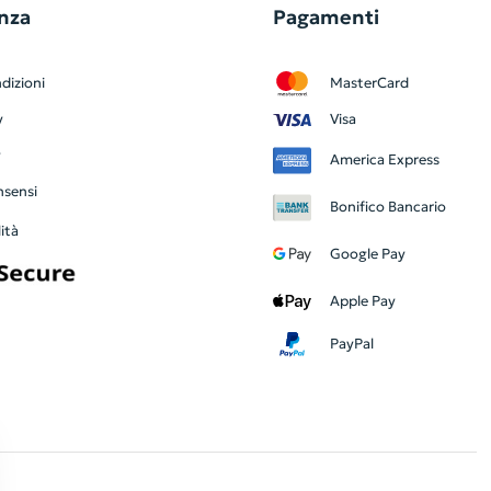
nza
Pagamenti
dizioni
MasterCard
y
Visa
y
America Express
nsensi
Bonifico Bancario
ità
Google Pay
Apple Pay
PayPal