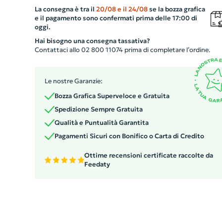
e un ingrandimento per soddisfare tutte le vostre
La consegna è tra il
20/08
e il
24/08
se la bozza grafica
esigenze. Il suo design compatto e sleek lo rende perfet
e il pagamento sono confermati prima delle 17:00 di
da portare ovunque. Un'opzione versatile per le aziende,
oggi.
mette in luce la vostra attenzione ai dettagli e al comfor
Hai bisogno una consegna tassativa?
dei vostri clienti o dipendenti. Un gadget funzionale e
Contattaci allo 02 800 11074 prima di completare l’ordine.
sofisticato che sicuramente apprezzeranno.
Le nostre Garanzie:
Bozza Grafica Superveloce e Gratuita
Spedizione Sempre Gratuita
Qualità e Puntualità Garantita
Pagamenti Sicuri con Bonifico o Carta di Credito
Ottime recensioni certificate raccolte da
Feedaty