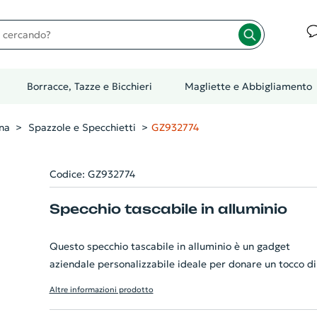
cando?
Borracce, Tazze e Bicchieri
Magliette e Abbigliamento
na
Spazzole e Specchietti
GZ932774
Codice: GZ932774
Specchio tascabile in alluminio
Questo specchio tascabile in alluminio è un gadget
aziendale personalizzabile ideale per donare un tocco di
stile ed eleganza. Realizzato in leggero ma resistente
Altre informazioni prodotto
alluminio, lo specchietto a 2 lati offre una visione norma