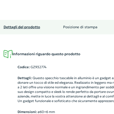
Dettagli del prodotto
Posizione di stampa
Informazioni riguardo questo prodotto
Codice:
GZ932774
Dettagli:
Questo specchio tascabile in alluminio è un gadget az
donare un tocco di stile ed eleganza. Realizzato in leggero ma r
a 2 lati offre una visione normale e un ingrandimento per soddis
suo design compatto e sleek lo rende perfetto da portare ovunq
aziende, mette in luce la vostra attenzione ai dettagli e al comfo
Un gadget funzionale e sofisticato che sicuramente apprezzer
Dimensioni:
ø60×6 mm