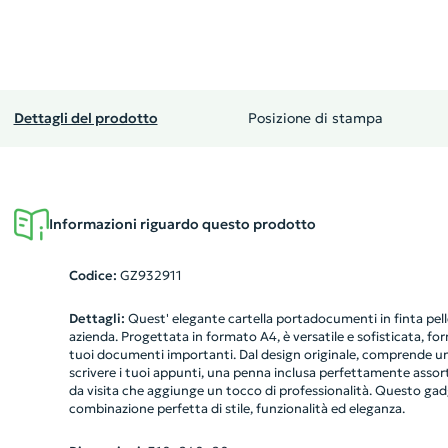
Dettagli del prodotto
Posizione di stampa
Informazioni riguardo questo prodotto
Codice:
GZ932911
Dettagli:
Quest' elegante cartella portadocumenti in finta pelle
azienda. Progettata in formato A4, è versatile e sofisticata, forn
tuoi documenti importanti. Dal design originale, comprende un
scrivere i tuoi appunti, una penna inclusa perfettamente assort
da visita che aggiunge un tocco di professionalità. Questo gad
combinazione perfetta di stile, funzionalità ed eleganza.