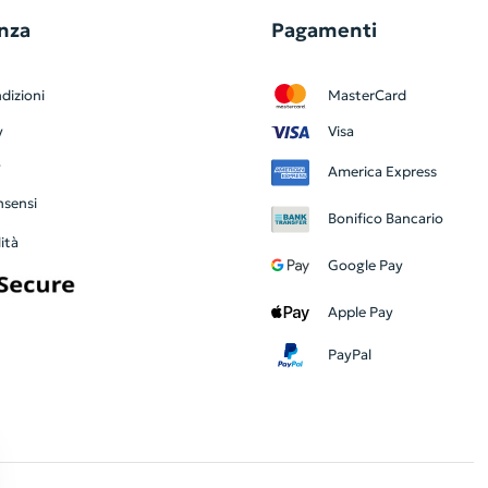
nza
Pagamenti
dizioni
MasterCard
y
Visa
y
America Express
nsensi
Bonifico Bancario
ità
Google Pay
Apple Pay
PayPal