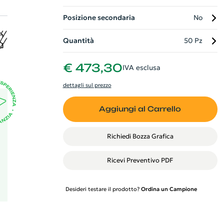
,
Posizione secondaria
No
 e
Quantità
50 Pz
è
€ 473,30
IVA esclusa
za.
dettagli sul prezzo
Aggiungi al Carrello
Richiedi Bozza Grafica
Ricevi Preventivo PDF
Desideri testare il prodotto?
Ordina un Campione