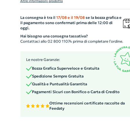
Altre informazioni prodotto
riporre i tuoi documenti importanti. Dal design originale
comprende un pratico blocco da 20 pagine per scrivere i
La consegna è tra il
17/08
e il
19/08
se la bozza grafica e
tuoi appunti, una penna inclusa perfettamente assortita
il pagamento sono confermati prima delle 12:00 di
uno scomparto per i biglietti da visita che aggiunge un
oggi.
tocco di professionalità. Questo gadget personalizzato 
Hai bisogno una consegna tassativa?
la combinazione perfetta di stile, funzionalità ed elegan
Contattaci allo 02 800 11074 prima di completare l’ordine.
Le nostre Garanzie:
Bozza Grafica Superveloce e Gratuita
Spedizione Sempre Gratuita
Qualità e Puntualità Garantita
Pagamenti Sicuri con Bonifico o Carta di Credito
Ottime recensioni certificate raccolte da
Feedaty