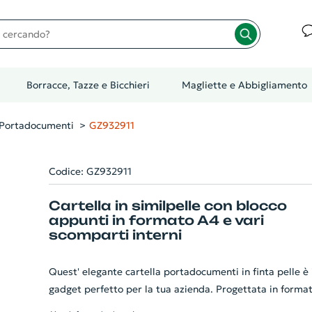
cando?
Borracce, Tazze e Bicchieri
Magliette e Abbigliamento
 Portadocumenti
GZ932911
Codice: GZ932911
Cartella in similpelle con blocco
appunti in formato A4 e vari
scomparti interni
Quest' elegante cartella portadocumenti in finta pelle è i
gadget perfetto per la tua azienda. Progettata in forma
A4, è versatile e sofisticata, fornendo il luogo ideale per