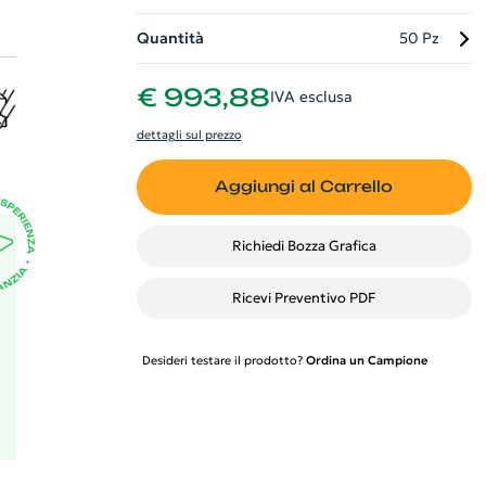
Quantità
50 Pz
un
€ 993,88
IVA esclusa
ad
dettagli sul prezzo
à,
Aggiungi al Carrello
Richiedi Bozza Grafica
Ricevi Preventivo PDF
Desideri testare il prodotto?
Ordina un Campione