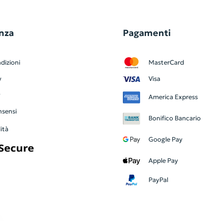
nza
Pagamenti
dizioni
MasterCard
y
Visa
y
America Express
nsensi
Bonifico Bancario
ità
Google Pay
Apple Pay
PayPal