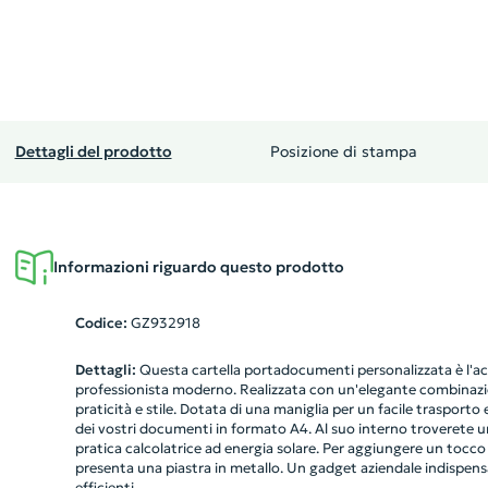
Dettagli del prodotto
Posizione di stampa
Informazioni riguardo questo prodotto
Codice:
GZ932918
Dettagli:
Questa cartella portadocumenti personalizzata è l'ac
professionista moderno. Realizzata con un'elegante combinazione
praticità e stile. Dotata di una maniglia per un facile trasporto 
dei vostri documenti in formato A4. Al suo interno troverete u
pratica calcolatrice ad energia solare. Per aggiungere un tocco d
presenta una piastra in metallo. Un gadget aziendale indispensa
efficienti.