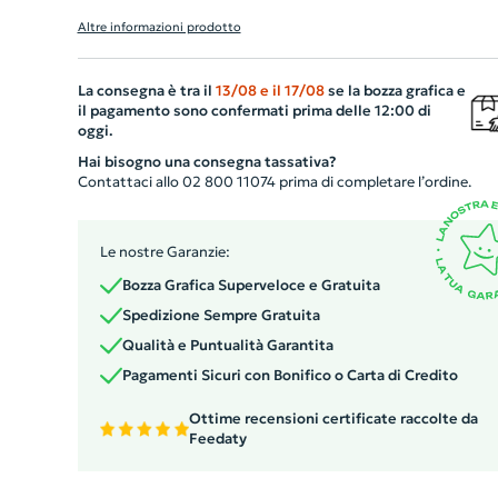
Realizzata con un'elegante combinazione di lino e finta
Altre informazioni prodotto
pelle, offre praticità e stile. Dotata di una maniglia per 
facile trasporto e una zip per garantire la sicurezza dei
La consegna è tra il
13/08
e il
17/08
se la bozza grafica e
vostri documenti in formato A4. Al suo interno troverete
il pagamento sono confermati prima delle 12:00 di
un blocco appunti da 20 fogli e una pratica calcolatrice 
oggi.
energia solare. Per aggiungere un tocco di professionalit
Hai bisogno una consegna tassativa?
la cartella presenta una piastra in metallo. Un gadget
Contattaci allo 02 800 11074 prima di completare l’ordine.
aziendale indispensabile per restare organizzati e
efficienti.
Le nostre Garanzie:
Bozza Grafica Superveloce e Gratuita
Spedizione Sempre Gratuita
Qualità e Puntualità Garantita
Pagamenti Sicuri con Bonifico o Carta di Credito
Ottime recensioni certificate raccolte da
Feedaty