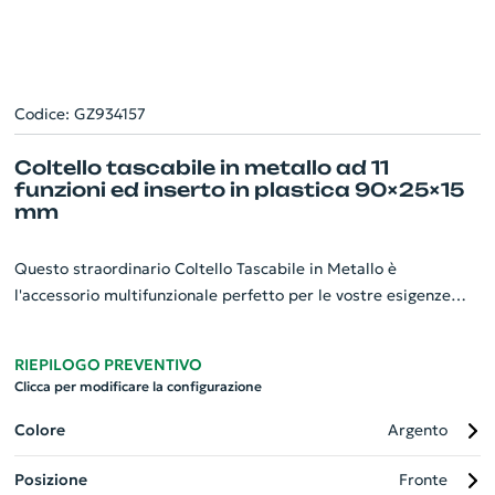
Codice: GZ934157
Coltello tascabile in metallo ad 11
funzioni ed inserto in plastica 90×25×15
mm
Questo straordinario Coltello Tascabile in Metallo è
l'accessorio multifunzionale perfetto per le vostre esigenze
quotidiane. Caratterizzato da 11 funzioni utili, il prodotto
combina in modo eccellente efficienza ed estetica. L'inserto in
RIEPILOGO PREVENTIVO
plastica rende il coltello resistente e facile da maneggiare,
Clicca per modificare la configurazione
mentre le dimensioni compatte di 90×25×15 mm ne facilitano
il trasporto. Personalizzato con il logo della tua azienda,
Colore
Argento
questo gadget diventa uno strumento notevole per la
Posizione
Fronte
promozione del tuo brand, dimostrando attenzione ai dettagli