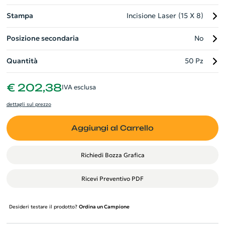
e cura dei tuoi clienti o dipendenti.
Stampa
Incisione Laser (15 X 8)
Posizione secondaria
No
Quantità
50 Pz
€ 202,38
IVA esclusa
dettagli sul prezzo
Aggiungi al Carrello
Richiedi Bozza Grafica
Ricevi Preventivo PDF
Desideri testare il prodotto?
Ordina un Campione