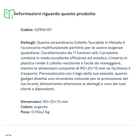
Informazioni riguardo questo prodotto
Codice:
GZ934157
Dettagli:
Questo straordinario Coltello Tascabile in Metallo è
l'accessorio multifunzionale perfetto per le vostre esigenze
quotidiane. Caratterizzato da 11 funzioni utili, il prodotto
combina in modo eccellente efficienza ed estetica. L'inserto in
plastica rende il coltello resistente e facile da maneggiare,
mentre le dimensioni compatte di 90×25×15 mm ne facilitano il
trasporto. Personalizzato con il logo della tua azienda, questo
gadget diventa uno strumento notevole per la promozione del
tuo brand, dimostrando attenzione ai dettagli e cura dei tuoi
clienti o dipendenti.
Dimensioni:
90×25×15 mm
Colore:
argento
Peso:
0.11042
Kg