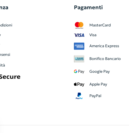
nza
Pagamenti
dizioni
MasterCard
y
Visa
y
America Express
nsensi
Bonifico Bancario
ità
Google Pay
Apple Pay
PayPal