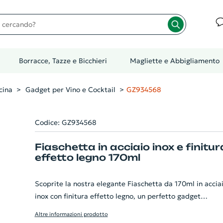
cando?
Borracce, Tazze e Bicchieri
Magliette e Abbigliamento
cina
Gadget per Vino e Cocktail
GZ934568
Codice: GZ934568
Fiaschetta in acciaio inox e finitur
effetto legno 170ml
Scoprite la nostra elegante Fiaschetta da 170ml in accia
inox con finitura effetto legno, un perfetto gadget
aziendale personalizzabile. Questo prezioso articolo
Altre informazioni prodotto
mischia praticità ed estetica, offrendo un design robust