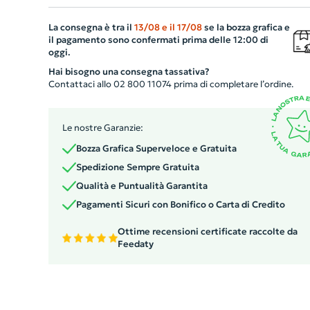
e sofisticato. L'acciaio inox garantisce la durata, mentre 
La consegna è tra il
13/08
e il
17/08
se la bozza grafica e
finitura effetto legno aggiunge un tocco di classe natural
il pagamento sono confermati prima delle 12:00 di
Ideale come regalo aziendale o promozionale, la fiasche
oggi.
può essere facilmente personalizzata per rispecchiare l
Hai bisogno una consegna tassativa?
vostra identità aziendale. Dotatevi e sorprendete i vostr
Contattaci allo 02 800 11074 prima di completare l’ordine.
clienti con questo unico e distintivo gadget aziendale.
Le nostre Garanzie:
Bozza Grafica Superveloce e Gratuita
Spedizione Sempre Gratuita
Qualità e Puntualità Garantita
Pagamenti Sicuri con Bonifico o Carta di Credito
Ottime recensioni certificate raccolte da
Feedaty