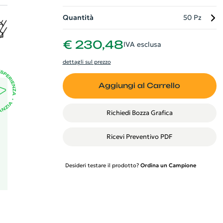
la
Quantità
50 Pz
e.
tta
€ 230,48
IVA esclusa
a
i
dettagli sul prezzo
Aggiungi al Carrello
Richiedi Bozza Grafica
Ricevi Preventivo PDF
Desideri testare il prodotto?
Ordina un Campione