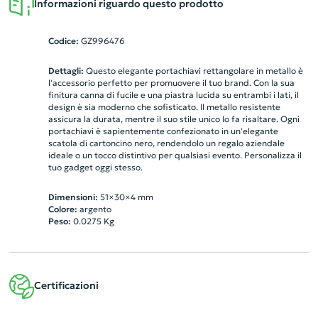
Informazioni riguardo questo prodotto
Codice:
GZ996476
Dettagli:
Questo elegante portachiavi rettangolare in metallo è
l'accessorio perfetto per promuovere il tuo brand. Con la sua
finitura canna di fucile e una piastra lucida su entrambi i lati, il
design è sia moderno che sofisticato. Il metallo resistente
assicura la durata, mentre il suo stile unico lo fa risaltare. Ogni
portachiavi è sapientemente confezionato in un'elegante
scatola di cartoncino nero, rendendolo un regalo aziendale
ideale o un tocco distintivo per qualsiasi evento. Personalizza il
tuo gadget oggi stesso.
Dimensioni:
51×30×4 mm
Colore:
argento
Peso:
0.0275
Kg
Certificazioni