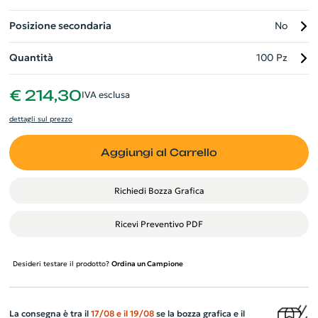
Posizione secondaria
No
Quantità
100 Pz
€ 214,30
IVA esclusa
dettagli sul prezzo
Aggiungi al Carrello
Richiedi Bozza Grafica
Ricevi Preventivo PDF
Desideri testare il prodotto?
Ordina un Campione
La consegna è tra il
17/08
e il
19/08
se la bozza grafica e il