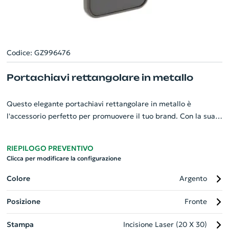
Codice: GZ996476
Portachiavi rettangolare in metallo
Questo elegante portachiavi rettangolare in metallo è
l'accessorio perfetto per promuovere il tuo brand. Con la sua
finitura canna di fucile e una piastra lucida su entrambi i lati, il
design è sia moderno che sofisticato. Il metallo resistente
RIEPILOGO PREVENTIVO
assicura la durata, mentre il suo stile unico lo fa risaltare. Ogni
Clicca per modificare la configurazione
portachiavi è sapientemente confezionato in un'elegante
scatola di cartoncino nero, rendendolo un regalo aziendale
Colore
Argento
ideale o un tocco distintivo per qualsiasi evento. Personalizza
Posizione
Fronte
il tuo gadget oggi stesso.
Stampa
Incisione Laser (20 X 30)