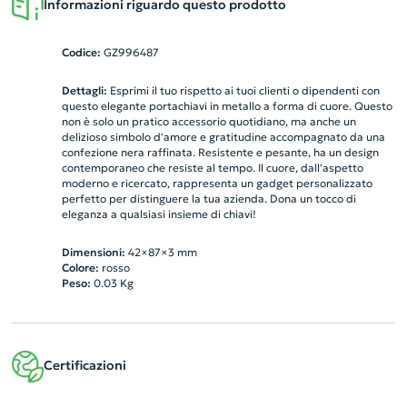
Informazioni riguardo questo prodotto
Codice:
GZ996487
Dettagli:
Esprimi il tuo rispetto ai tuoi clienti o dipendenti con
questo elegante portachiavi in metallo a forma di cuore. Questo
non è solo un pratico accessorio quotidiano, ma anche un
delizioso simbolo d'amore e gratitudine accompagnato da una
confezione nera raffinata. Resistente e pesante, ha un design
contemporaneo che resiste al tempo. Il cuore, dall'aspetto
moderno e ricercato, rappresenta un gadget personalizzato
perfetto per distinguere la tua azienda. Dona un tocco di
eleganza a qualsiasi insieme di chiavi!
Dimensioni:
42×87×3 mm
Colore:
rosso
Peso:
0.03
Kg
Certificazioni