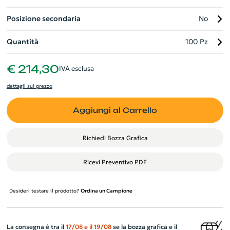
Posizione secondaria
No
Quantità
100 Pz
€ 214,30
IVA esclusa
dettagli sul prezzo
Aggiungi al Carrello
Richiedi Bozza Grafica
Ricevi Preventivo PDF
Desideri testare il prodotto?
Ordina un Campione
La consegna è tra il
17/08
e il
19/08
se la bozza grafica e il