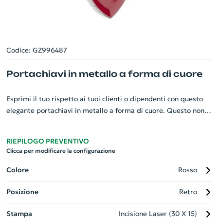
Codice: GZ996487
Portachiavi in metallo a forma di cuore
Esprimi il tuo rispetto ai tuoi clienti o dipendenti con questo
elegante portachiavi in metallo a forma di cuore. Questo non è
solo un pratico accessorio quotidiano, ma anche un delizioso
simbolo d'amore e gratitudine accompagnato da una
RIEPILOGO PREVENTIVO
confezione nera raffinata. Resistente e pesante, ha un design
Clicca per modificare la configurazione
contemporaneo che resiste al tempo. Il cuore, dall'aspetto
moderno e ricercato, rappresenta un gadget personalizzato
Colore
Rosso
perfetto per distinguere la tua azienda. Dona un tocco di
Posizione
Retro
eleganza a qualsiasi insieme di chiavi!
Stampa
Incisione Laser (30 X 15)