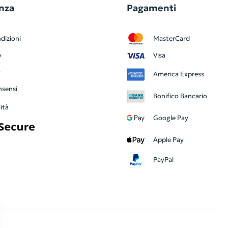
nza
Pagamenti
dizioni
MasterCard
y
Visa
y
America Express
nsensi
Bonifico Bancario
ità
Google Pay
Apple Pay
PayPal