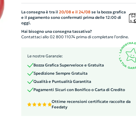
per un'immediata sensazione di rilassamento. Il pratico
La consegna è tra il
20/08
e il
24/08
se la bozza grafica
portachiavi in metallo lo rende facilmente applicabile a
e il pagamento sono confermati prima delle 12:00 di
borse, zaini o chiavi, garantendo sempre a portata di
oggi.
mano un momento di svago. Personalizzabile con il tuo
Hai bisogno una consegna tassativa?
logo, è un regalo ideale per i tuoi clienti e collaboratori!
Contattaci allo 02 800 11074 prima di completare l’ordine.
Le nostre Garanzie:
Bozza Grafica Superveloce e Gratuita
Spedizione Sempre Gratuita
Qualità e Puntualità Garantita
Pagamenti Sicuri con Bonifico o Carta di Credito
Ottime recensioni certificate raccolte da
Feedaty