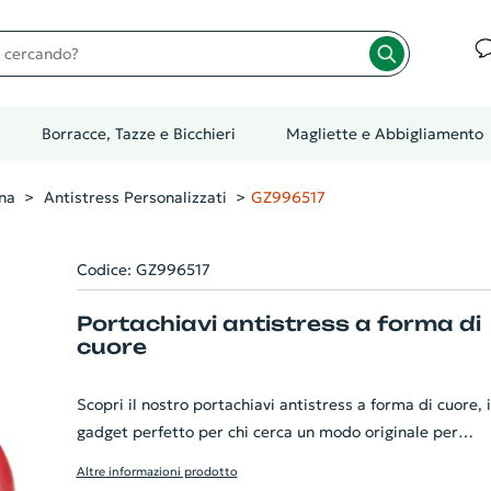
cando?
Borracce, Tazze e Bicchieri
Magliette e Abbigliamento
na
Antistress Personalizzati
GZ996517
Codice: GZ996517
Portachiavi antistress a forma di
cuore
Scopri il nostro portachiavi antistress a forma di cuore, i
gadget perfetto per chi cerca un modo originale per
alleviare lo stress! Realizzato in morbido materiale,
Altre informazioni prodotto
questo cuore colorato può essere schiacciato e manipol