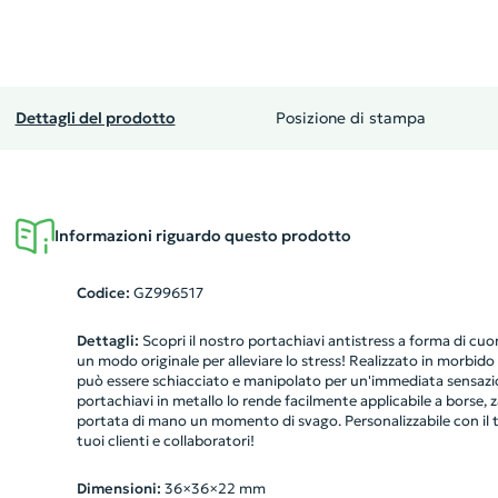
Dettagli del prodotto
Posizione di stampa
Informazioni riguardo questo prodotto
Codice:
GZ996517
Dettagli:
Scopri il nostro portachiavi antistress a forma di cuor
un modo originale per alleviare lo stress! Realizzato in morbid
può essere schiacciato e manipolato per un'immediata sensazion
portachiavi in metallo lo rende facilmente applicabile a borse, 
portata di mano un momento di svago. Personalizzabile con il tu
tuoi clienti e collaboratori!
Dimensioni:
36×36×22 mm