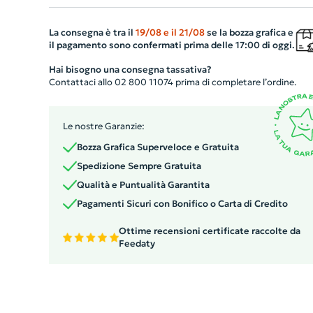
qualsiasi tipo. Fornito in una bella confezione di
cartoncino, il pettine si presta ad essere un regalo di
La consegna è tra il
19/08
e il
21/08
se la bozza grafica e
il pagamento sono confermati prima delle 17:00 di oggi.
classe, che rispetta l'ambiente. Il suo stile unico e la
qualità superiore faranno sicuramente colpo sui tuoi
Hai bisogno una consegna tassativa?
Contattaci allo 02 800 11074 prima di completare l’ordine.
clienti, promuovendo la tua azienda in maniera
responsabile ed elegante.
Le nostre Garanzie:
Bozza Grafica Superveloce e Gratuita
Spedizione Sempre Gratuita
Qualità e Puntualità Garantita
Pagamenti Sicuri con Bonifico o Carta di Credito
Ottime recensioni certificate raccolte da
Feedaty