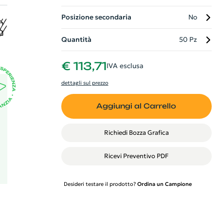
Posizione secondaria
No
Quantità
50 Pz
€ 113,71
IVA esclusa
dettagli sul prezzo
Aggiungi al Carrello
Richiedi Bozza Grafica
Ricevi Preventivo PDF
Desideri testare il prodotto?
Ordina un Campione