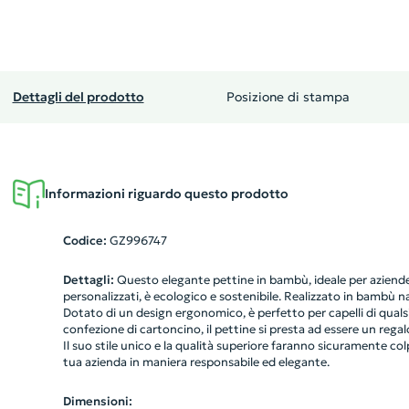
Dettagli del prodotto
Posizione di stampa
Informazioni riguardo questo prodotto
Codice:
GZ996747
Dettagli:
Questo elegante pettine in bambù, ideale per aziend
personalizzati, è ecologico e sostenibile. Realizzato in bambù na
Dotato di un design ergonomico, è perfetto per capelli di qualsia
confezione di cartoncino, il pettine si presta ad essere un regalo
Il suo stile unico e la qualità superiore faranno sicuramente co
tua azienda in maniera responsabile ed elegante.
Dimensioni: