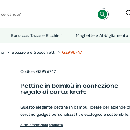
cando?
Borracce, Tazze e Bicchieri
Magliette e Abbigliamento
na
Spazzole e Specchietti
GZ996747
Codice: GZ996747
Pettine in bambù in confezione
regalo di carta kraft
Questo elegante pettine in bambù, ideale per aziende c
cercano gadget personalizzati, è ecologico e sostenibile.
Realizzato in bambù naturale, è resistente e durevole.
Altre informazioni prodotto
Dotato di un design ergonomico, è perfetto per capelli d