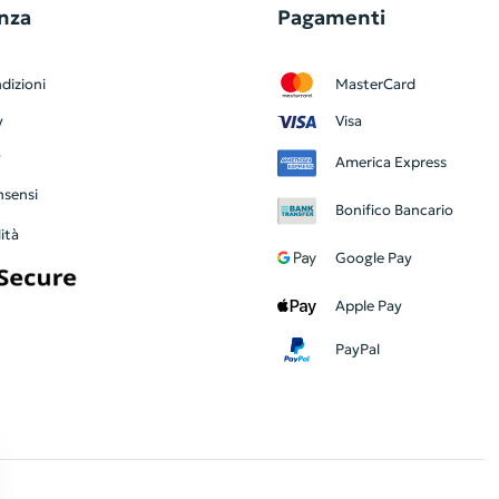
nza
Pagamenti
dizioni
MasterCard
y
Visa
y
America Express
nsensi
Bonifico Bancario
ità
Google Pay
Apple Pay
PayPal