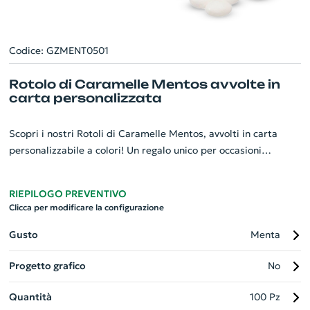
Codice: GZMENT0501
Rotolo di Caramelle Mentos avvolte in
carta personalizzata
Scopri i nostri Rotoli di Caramelle Mentos, avvolti in carta
personalizzabile a colori! Un regalo unico per occasioni
speciali, eventi aziendali e fiere. Con un delizioso gusto a
scelta tra menta o frutta, ciascun rotolo contiene 14
RIEPILOGO PREVENTIVO
piacevolissime caramelle. I rotoli Mentos personalizzati sono
Clicca per modificare la configurazione
facili da trasportare, rendendo ogni momento della giornata
un po' più dolce. Questo delizioso gadget, del peso di 40 gr, ha
Gusto
Menta
dimensioni di Ø 1.9 x 14 cm. La personalizzazione completa
Progetto grafico
No
permette di rendere ogni rotolo di Mentos inimitabile,
mostrando il tuo marchio in modo unico e gustoso!
Quantità
100 Pz